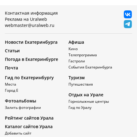
Контактная информация
Реклама на Uralweb
webmaster@uralweb.ru
Новости Екатеринбурга
Афиша
Кино
Статьи
Телепрограмма
Погода в Екатеринбурге
Гастроли
События Екатеринбурга
Почта
Гид по Екатеринбургу
Туризм
Места
Путешествия
Город Е
Отдых на Урале
Фотоальбомы
Горнолыжные центры
Залить фотографии
Гид по Уралу
Рейтинг сайтов Урала
Каталог сайтов Урала
Добавить сайт