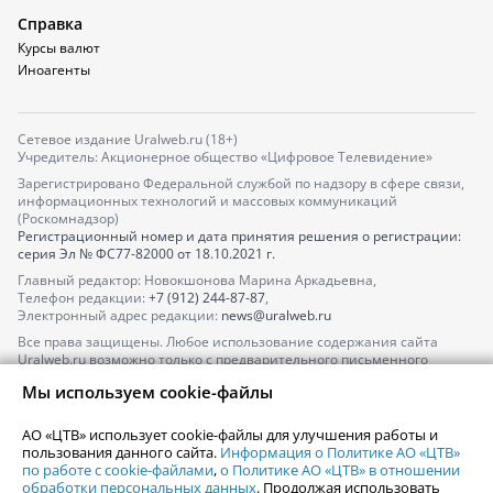
Справка
Курсы валют
Иноагенты
Сетевое издание Uralweb.ru (18+)
Учредитель: Акционерное общество «Цифровое Телевидение»
Зарегистрировано Федеральной службой по надзору в сфере связи,
информационных технологий и массовых коммуникаций
(Роскомнадзор)
Регистрационный номер и дата принятия решения о регистрации:
серия
Эл № ФС77-82000
от 18.10.2021 г.
Главный редактор: Новокшонова Марина Аркадьевна,
Телефон редакции:
+7 (912) 244-87-87
,
Электронный адрес редакции:
news@uralweb.ru
Все права защищены. Любое использование содержания сайта
Uralweb.ru возможно только с предварительного письменного
согласия АО «ЦТВ».
Мы используем cookie-файлы
По вопросам размещения рекламы обращайтесь по тел.
+7 (912) 244-
87-87
,
adv@uralweb.ru
АО «ЦТВ» использует cookie-файлы для улучшения работы и
По вопросам размещения информации в разделе «Афиша»
пользования данного сайта.
Информация о Политике АО «ЦТВ»
afisha@uralweb.ru
по работе с cookie-файлами
,
о Политике АО «ЦТВ» в отношении
обработки персональных данных
. Продолжая использовать
Пользовательское соглашение на использование сайта