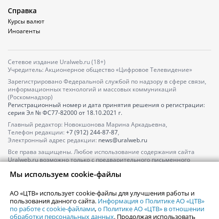
Справка
Курсы валют
Иноагенты
Сетевое издание Uralweb.ru (18+)
Учредитель: Акционерное общество «Цифровое Телевидение»
Зарегистрировано Федеральной службой по надзору в сфере связи,
информационных технологий и массовых коммуникаций
(Роскомнадзор)
Регистрационный номер и дата принятия решения о регистрации:
серия
Эл № ФС77-82000
от 18.10.2021 г.
Главный редактор: Новокшонова Марина Аркадьевна,
Телефон редакции:
+7 (912) 244-87-87
,
Электронный адрес редакции:
news@uralweb.ru
Все права защищены. Любое использование содержания сайта
Uralweb.ru возможно только с предварительного письменного
согласия АО «ЦТВ».
Мы используем cookie-файлы
По вопросам размещения рекламы обращайтесь по тел.
+7 (912) 244-
87-87
,
adv@uralweb.ru
АО «ЦТВ» использует cookie-файлы для улучшения работы и
По вопросам размещения информации в разделе «Афиша»
пользования данного сайта.
Информация о Политике АО «ЦТВ»
afisha@uralweb.ru
по работе с cookie-файлами
,
о Политике АО «ЦТВ» в отношении
обработки персональных данных
. Продолжая использовать
Пользовательское соглашение на использование сайта