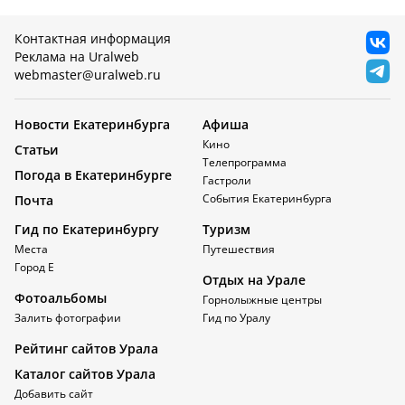
Контактная информация
Реклама на Uralweb
webmaster@uralweb.ru
Новости Екатеринбурга
Афиша
Кино
Статьи
Телепрограмма
Погода в Екатеринбурге
Гастроли
События Екатеринбурга
Почта
Гид по Екатеринбургу
Туризм
Места
Путешествия
Город Е
Отдых на Урале
Фотоальбомы
Горнолыжные центры
Залить фотографии
Гид по Уралу
Рейтинг сайтов Урала
Каталог сайтов Урала
Добавить сайт