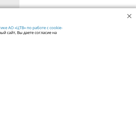
ке АО «ЦТВ» по работе с cookie-
ый сайт, Вы даете согласие на
Рейтинг сайтов Урала
Каталог сайтов Урала
Добавить сайт
але
ентры
Справка
Курсы валют
Иноагенты
ьзование содержания сайта Uralweb.ru возможно только с