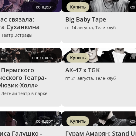
концерт
Купить
ко
с связала: 
Big Baby Tape
та Суханкина
пт 14 августа,
Теле-клуб
,
Театр Эстрады
спектакль
Купить
ко
 Пермского 
АК-47 х TGK
еского Театра-
пт 21 августа,
Теле-клуб
Мюзик-Холл»
,
Летний театр в парке
концерт
Купить
ко
иса Галушко - 
Гурам Амарян: Stand U