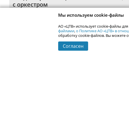
с оркестром
пт 2 октября,
Космос
Мы используем cookie-файлы
АО «ЦТВ» использует cookie-файлы для
файлами
,
о Политике АО «ЦТВ» в отн
обработку cookie-файлов. Вы можете о
Согласен
Контактная информация
Реклама на Uralweb
webmaster@ur
Новости Екатеринбурга
Афиша
Кино
Статьи
Телепрограмма
Погода в Екатеринбурге
Гастроли
События Екатеринбурга
Почта
Сетевое издание Uralweb.ru (18+)