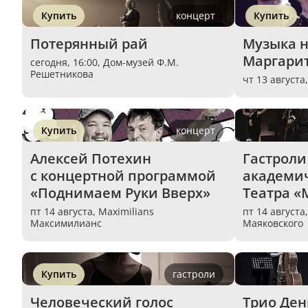
Купить
концерт
Купить
Потерянный рай
Музыка на
Маргари
сегодня, 16:00,
Дом-музей Ф.М.
Решетникова
чт 13 августа
Купить
концерт
Алексей Потехин 
Гастроли
с концертной программой 
академич
«Поднимаем Руки Вверх»
Театра «
пт 14 августа,
Maximilians
пт 14 августа
Максимилианс
Маяковского
Купить
гастроли
Человеческий голос
Трио Ден