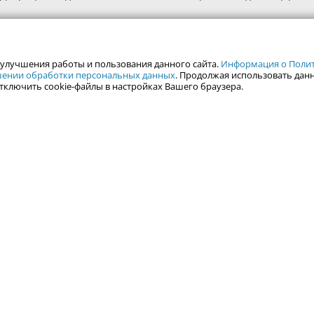
 улучшения работы и пользования данного сайта.
Информация о Полити
ошении обработки персональных данных
. Продолжая использовать данн
тключить cookie-файлы в настройках Вашего браузера.
alweb.ru
Гид по Екатеринбургу
Туризм
Места
Путешествия
Город Е
Отдых на Ур
Фотоальбомы
Горнолыжные ц
Залить фотографии
Гид по Уралу
Все права защищены. Любое испол