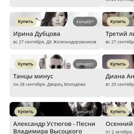
Купить
концерт
Купить
Ирина Дубцова
Третий 
вс 27 сентября,
ДК Железнодорожников
вс 27 сентяб
Купить
концерт
Купить
Танцы минус
Диана А
пн 28 сентября,
Дворец Молодёжи
вт 29 сентяб
Купить
концерт
Купить
Александр Устюгов - Песни 
Осенний
Владимира Высоцкого 
пт 2 октября