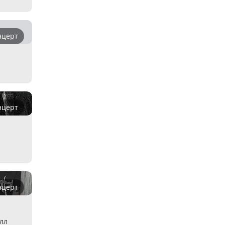
нцерт
нцерт
нцерт
лл