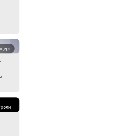
нцерт
-
и
троли