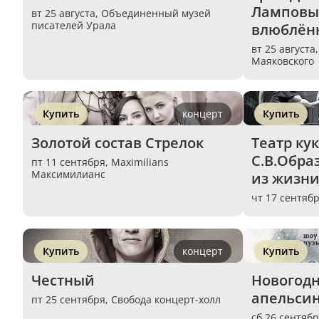
Ламповый
вт 25 августа,
Объединенный музей
писателей Урала
влюблён
вт 25 августа
Маяковского
Купить
концерт
Купить
Золотой состав Стрелок
Театр кук
С.В.Обра
пт 11 сентября,
Maximilians
Максимилианс
из жизни
чт 17 сентяб
Купить
концерт
Купить
Честный
Новогодня
апельси
пт 25 сентября,
Свобода концерт-холл
сб 26 сентяб