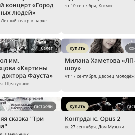
 концерт «Город 
чт 10 сентября,
Космос
ных людей»
,
Летний театр в парке
балет
Купить
ко
ол им. 
Милана Хаметова «ЛП
зцова «Картины 
шоу»
 доктора Фауста»
чт 17 сентября,
Дворец Молодёж
ря,
Щелкунчик
гастроли
Купить
гас
я сказка "Три 
Контрданс. Opus 2
на"
вс 27 сентября,
Дом Музыки
ря,
Щелкунчик