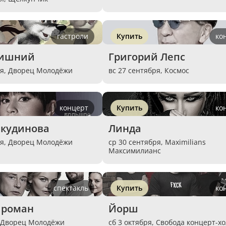
гастроли
Купить
ко
лишний
Григорий Лепс
ря,
Дворец Молодёжи
вс 27 сентября,
Космос
концерт
Купить
ко
нкудинова
Линда
ря,
Дворец Молодёжи
ср 30 сентября,
Maximilians
Максимилианс
спектакль
Купить
ко
 роман
Йорш
,
Дворец Молодёжи
сб 3 октября,
Свобода концерт-хо