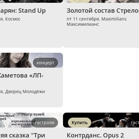
арян: Stand Up
Золотой состав Стрело
ря,
Космос
пт 11 сентября,
Maximilians
Максимилианс
концерт
аметова «ЛП-
ря,
Дворец Молодёжи
гастроли
Купить
гас
я сказка "Три 
Контрданс. Opus 2