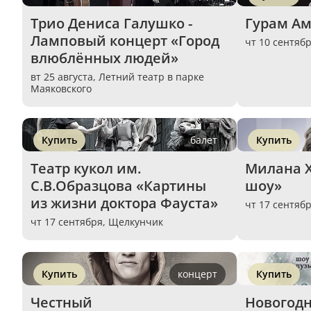
Трио Дениса Галушко - 
Гурам Ам
Ламповый концерт «Город 
чт 10 сентяб
влюблённых людей»
вт 25 августа,
Летний театр в парке
Маяковского
Купить
балет
Купить
Театр кукол им. 
Милана Х
С.В.Образцова «Картины 
шоу»
из жизни доктора Фауста»
чт 17 сентяб
чт 17 сентября,
Щелкунчик
Купить
концерт
Купить
Честный
Новогодня