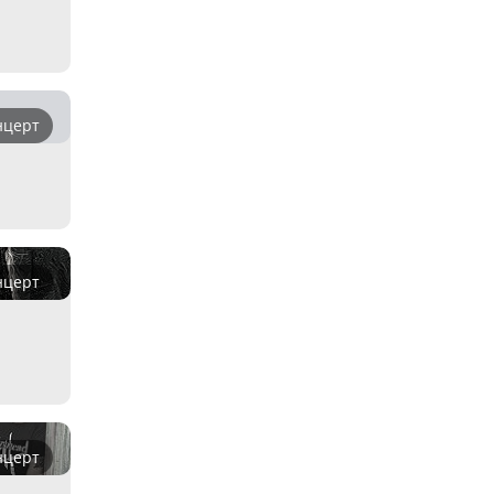
нцерт
нцерт
нцерт