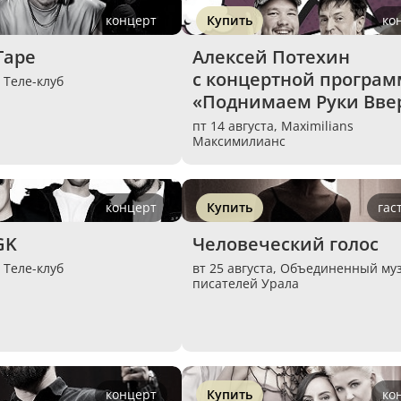
концерт
Купить
ко
Tape
Алексей Потехин 
с концертной програм
,
Теле-клуб
«Поднимаем Руки Вве
пт 14 августа,
Maximilians
Максимилианс
концерт
Купить
гас
GK
Человеческий голос
,
Теле-клуб
вт 25 августа,
Объединенный му
писателей Урала
концерт
Купить
ко