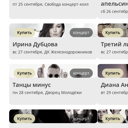
апельси
пт 25 сентября,
Свобода концерт-холл
сб 26 сентяб
Купить
концерт
Купить
Ирина Дубцова
Третий 
вс 27 сентября,
ДК Железнодорожников
вс 27 сентяб
Купить
концерт
Купить
Танцы минус
Диана А
пн 28 сентября,
Дворец Молодёжи
вт 29 сентяб
Купить
концерт
Купить