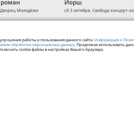
 роман
Йорш
,
Дворец Молодёжи
сб 3 октября,
Свобода концерт-хо
 улучшения работы и пользования данного сайта.
Информация о Полити
ошении обработки персональных данных
. Продолжая использовать данн
тключить cookie-файлы в настройках Вашего браузера.
alweb.ru
Гид по Екатеринбургу
Туризм
Места
Путешествия
Город Е
Отдых на Ур
Фотоальбомы
Горнолыжные ц
Залить фотографии
Гид по Уралу