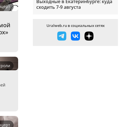
Выходные в Екатеринбурге: куда
нцерт
сходить 7-9 августа
мой 
Uralweb.ru в социальных сетях
рх»
троли
зей
нцерт