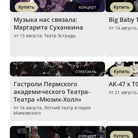
Купить
концерт
Купить
Музыка нас связала: 
Big Baby 
Маргарита Суханкина
пт 14 августа
чт 13 августа,
Театр Эстрады
спектакль
Купить
Гастроли Пермского 
АК-47 х T
академического Театра-
пт 21 августа
Театра «Мюзик-Холл»
пт 14 августа,
Летний театр в парке
Маяковского
концерт
Купить