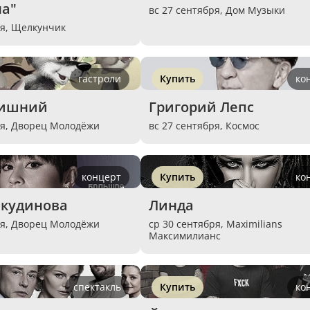
на"
вс 27 сентября,
Дом Музыки
ря,
Щелкунчик
гастроли
Купить
ко
лишний
Григорий Лепс
ря,
Дворец Молодёжи
вс 27 сентября,
Космос
концерт
Купить
ко
нкудинова
Линда
ря,
Дворец Молодёжи
ср 30 сентября,
Maximilians
Максимилианс
спектакль
Купить
ко