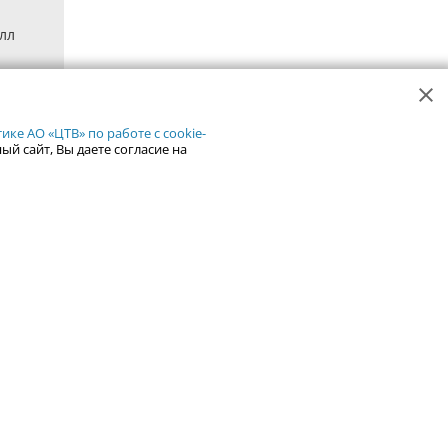
лл
ке АО «ЦТВ» по работе с cookie-
ый сайт, Вы даете согласие на
Рейтинг сайтов Урала
Каталог сайтов Урала
Добавить сайт
але
ентры
Справка
Курсы валют
Иноагенты