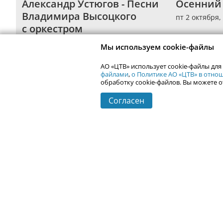
Александр Устюгов - Песни 
Осенний
Владимира Высоцкого 
пт 2 октября
с оркестром
пт 2 октября,
Космос
Мы используем cookie-файлы
АО «ЦТВ» использует cookie-файлы для
файлами
,
о Политике АО «ЦТВ» в отн
обработку cookie-файлов. Вы можете о
Согласен
Контактная информация
Реклама на Uralweb
webmaster@ur
Новости Екатеринбурга
Афиша
Кино
Статьи
Телепрограмма
Погода в Екатеринбурге
Гастроли
События Екатеринбурга
Почта