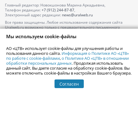
Главный редактор: Новокшонова Марина Аркадьевна,
Телефон редакции:
+7 (912) 244-87-87
,
Электронный адрес редакции:
news@uralweb.ru
Все права защищены. Любое использование содержания сайта
Uralweb.ru возможно только с предварительного письменного
согласия АО «ЦТВ».
Мы используем cookie-файлы
По вопросам размещения рекламы обращайтесь по тел.
+7 (912) 244-
87-87
,
adv@uralweb.ru
АО «ЦТВ» использует cookie-файлы для улучшения работы и
По вопросам размещения информации в разделе «Афиша»
пользования данного сайта.
Информация о Политике АО «ЦТВ»
afisha@uralweb.ru
по работе с cookie-файлами
,
о Политике АО «ЦТВ» в отношении
обработки персональных данных
. Продолжая использовать
Пользовательское соглашение на использование сайта
данный сайт, Вы даете согласие на обработку cookie-файлов. Вы
Политика АО «ЦТВ» в отношении обработки персональных данных
можете отключить cookie-файлы в настройках Вашего браузера.
Согласен
© 2006-
2026
Uralweb.ru
18+