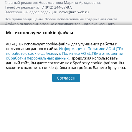
Главный редактор: Новокшонова Марина Аркадьевна,
Телефон редакции:
+7 (912) 244-87-87
,
Электронный адрес редакции:
news@uralweb.ru
Все права защищены. Любое использование содержания сайта
Uralweb.ru возможно только с предварительного письменного
согласия АО «ЦТВ».
Мы используем cookie-файлы
По вопросам размещения рекламы обращайтесь по тел.
+7 (912) 244-
87-87
,
adv@uralweb.ru
АО «ЦТВ» использует cookie-файлы для улучшения работы и
По вопросам размещения информации в разделе «Афиша»
пользования данного сайта.
Информация о Политике АО «ЦТВ»
afisha@uralweb.ru
по работе с cookie-файлами
,
о Политике АО «ЦТВ» в отношении
обработки персональных данных
. Продолжая использовать
Пользовательское соглашение на использование сайта
данный сайт, Вы даете согласие на обработку cookie-файлов. Вы
Политика АО «ЦТВ» в отношении обработки персональных данных
можете отключить cookie-файлы в настройках Вашего браузера.
Согласен
© 2006-
2026
Uralweb.ru
18+