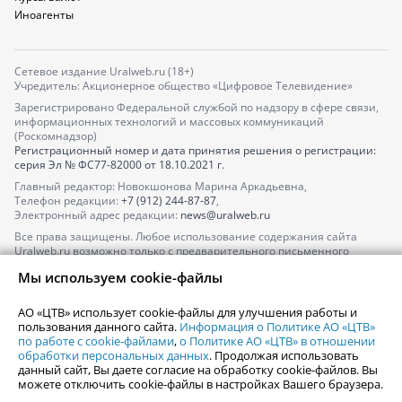
Иноагенты
Сетевое издание Uralweb.ru (18+)
Учредитель: Акционерное общество «Цифровое Телевидение»
Зарегистрировано Федеральной службой по надзору в сфере связи,
информационных технологий и массовых коммуникаций
(Роскомнадзор)
Регистрационный номер и дата принятия решения о регистрации:
серия
Эл № ФС77-82000
от 18.10.2021 г.
Главный редактор: Новокшонова Марина Аркадьевна,
Телефон редакции:
+7 (912) 244-87-87
,
Электронный адрес редакции:
news@uralweb.ru
Все права защищены. Любое использование содержания сайта
Uralweb.ru возможно только с предварительного письменного
согласия АО «ЦТВ».
Мы используем cookie-файлы
По вопросам размещения рекламы обращайтесь по тел.
+7 (912) 244-
87-87
,
adv@uralweb.ru
АО «ЦТВ» использует cookie-файлы для улучшения работы и
По вопросам размещения информации в разделе «Афиша»
пользования данного сайта.
Информация о Политике АО «ЦТВ»
afisha@uralweb.ru
по работе с cookie-файлами
,
о Политике АО «ЦТВ» в отношении
обработки персональных данных
. Продолжая использовать
Пользовательское соглашение на использование сайта
данный сайт, Вы даете согласие на обработку cookie-файлов. Вы
Политика АО «ЦТВ» в отношении обработки персональных данных
можете отключить cookie-файлы в настройках Вашего браузера.