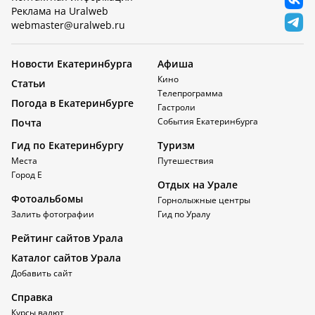
Реклама на Uralweb
webmaster@uralweb.ru
Новости Екатеринбурга
Афиша
Кино
Статьи
Телепрограмма
Погода в Екатеринбурге
Гастроли
События Екатеринбурга
Почта
Гид по Екатеринбургу
Туризм
Места
Путешествия
Город Е
Отдых на Урале
Фотоальбомы
Горнолыжные центры
Залить фотографии
Гид по Уралу
Рейтинг сайтов Урала
Каталог сайтов Урала
Добавить сайт
Справка
Курсы валют