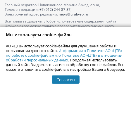
Главный редактор: Новокшонова Марина Аркадьевна,
Телефон редакции:
+7 (912) 244-87-87
,
Электронный адрес редакции:
news@uralweb.ru
Все права защищены. Любое использование содержания сайта
Uralweb.ru возможно только с предварительного письменного
согласия АО «ЦТВ».
Мы используем cookie-файлы
По вопросам размещения рекламы обращайтесь по тел.
+7 (912) 244-
87-87
,
adv@uralweb.ru
АО «ЦТВ» использует cookie-файлы для улучшения работы и
По вопросам размещения информации в разделе «Афиша»
пользования данного сайта.
Информация о Политике АО «ЦТВ»
afisha@uralweb.ru
по работе с cookie-файлами
,
о Политике АО «ЦТВ» в отношении
обработки персональных данных
. Продолжая использовать
Пользовательское соглашение на использование сайта
данный сайт, Вы даете согласие на обработку cookie-файлов. Вы
Политика АО «ЦТВ» в отношении обработки персональных данных
можете отключить cookie-файлы в настройках Вашего браузера.
Согласен
© 2006-
2026
Uralweb.ru
18+