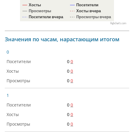
Хосты
Посетители
Просмотры
Хосты вчера
Посетители вчера
Просмотры вчера
Highcharts.com
Значения по часам, нарастающим итогом
0
0
0
0
0
0
0
1
0
0
0
0
0
0