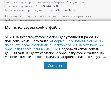
Главный редактор: Новокшонова Марина Аркадьевна,
Телефон редакции:
+7 (912) 244-87-87
,
Электронный адрес редакции:
news@uralweb.ru
Все права защищены. Любое использование содержания сайта
Uralweb.ru возможно только с предварительного письменного
согласия АО «ЦТВ».
Мы используем cookie-файлы
По вопросам размещения рекламы обращайтесь по тел.
+7 (912) 244-
87-87
,
adv@uralweb.ru
АО «ЦТВ» использует cookie-файлы для улучшения работы и
По вопросам размещения информации в разделе «Афиша»
пользования данного сайта.
Информация о Политике АО «ЦТВ»
afisha@uralweb.ru
по работе с cookie-файлами
,
о Политике АО «ЦТВ» в отношении
обработки персональных данных
. Продолжая использовать
Пользовательское соглашение на использование сайта
данный сайт, Вы даете согласие на обработку cookie-файлов. Вы
Политика АО «ЦТВ» в отношении обработки персональных данных
можете отключить cookie-файлы в настройках Вашего браузера.
Согласен
© 2006-
2026
Uralweb.ru
18+