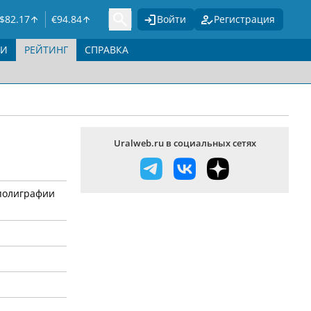
$
82.17
€
94.84
Войти
Регистрация
ГИ
РЕЙТИНГ
СПРАВКА
Uralweb.ru в социальных сетях
 полиграфии