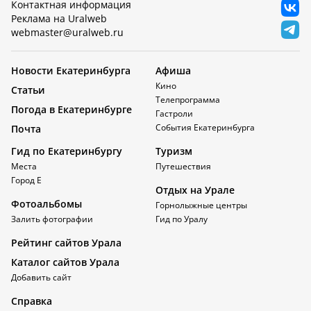
Контактная информация
Реклама на Uralweb
webmaster@uralweb.ru
Новости Екатеринбурга
Афиша
Кино
Статьи
Телепрограмма
Погода в Екатеринбурге
Гастроли
События Екатеринбурга
Почта
Гид по Екатеринбургу
Туризм
Места
Путешествия
Город Е
Отдых на Урале
Фотоальбомы
Горнолыжные центры
Залить фотографии
Гид по Уралу
Рейтинг сайтов Урала
Каталог сайтов Урала
Добавить сайт
Справка