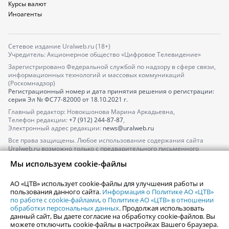
Курсы валют
Иноагенты
Сетевое издание Uralweb.ru (18+)
Учредитель: Акционерное общество «Цифровое Телевидение»
Зарегистрировано Федеральной службой по надзору в сфере связи,
информационных технологий и массовых коммуникаций
(Роскомнадзор)
Регистрационный номер и дата принятия решения о регистрации:
серия
Эл № ФС77-82000
от 18.10.2021 г.
Главный редактор: Новокшонова Марина Аркадьевна,
Телефон редакции:
+7 (912) 244-87-87
,
Электронный адрес редакции:
news@uralweb.ru
Все права защищены. Любое использование содержания сайта
Uralweb.ru возможно только с предварительного письменного
согласия АО «ЦТВ».
Мы используем cookie-файлы
По вопросам размещения рекламы обращайтесь по тел.
+7 (912) 244-
87-87
,
adv@uralweb.ru
АО «ЦТВ» использует cookie-файлы для улучшения работы и
По вопросам размещения информации в разделе «Афиша»
пользования данного сайта.
Информация о Политике АО «ЦТВ»
afisha@uralweb.ru
по работе с cookie-файлами
,
о Политике АО «ЦТВ» в отношении
обработки персональных данных
. Продолжая использовать
Пользовательское соглашение на использование сайта
данный сайт, Вы даете согласие на обработку cookie-файлов. Вы
Политика АО «ЦТВ» в отношении обработки персональных данных
можете отключить cookie-файлы в настройках Вашего браузера.