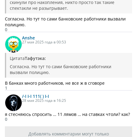
скинули про накопления, никто просто так такие
спектакли не разыгрывает.
Согласна. Но тут то сами банковские работники вызвали
полицию.
0
Anshe
27 мая 2025 года в 00:53
Цитата
Тафутэка:
Согласна. Но тут то сами банковские работники
вызвали полицию.
В банках много работников, не все ж в сговоре
1
/-I I-I 111( ) I-I
28 мая 2025 года в 16:25
я стесняюсь спросить … 11 лямов … на ставках чтоли? как?
0
Добавлять комментарии могут только