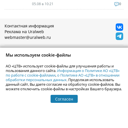
05.08 в 10:21
0
Контактная информация
Реклама на Uralweb
webmaster@uralweb.ru
Новости Екатеринбурга
Афиша
Мы используем cookie-файлы
Кино
Статьи
Телепрограмма
АО «ЦТВ» использует cookie-файлы для улучшения работы и
Погода в Екатеринбурге
пользования данного сайта.
Информация о Политике АО «ЦТВ»
Гастроли
по работе с cookie-файлами
,
о Политике АО «ЦТВ» в отношении
События Екатеринбурга
Почта
обработки персональных данных
. Продолжая использовать
данный сайт, Вы даете согласие на обработку cookie-файлов. Вы
Гид по Екатеринбургу
Туризм
можете отключить cookie-файлы в настройках Вашего браузера.
Места
Путешествия
Город Е
Согласен
Отдых на Урале
Фотоальбомы
Горнолыжные центры
Залить фотографии
Гид по Уралу
Рейтинг сайтов Урала