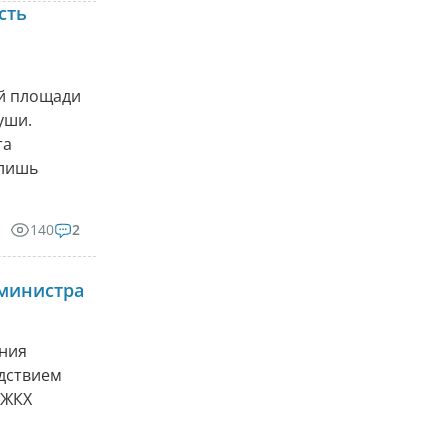
сть
ой площади
уши.
та
 лишь
140
2
министра
ения
едствием
 ЖКХ