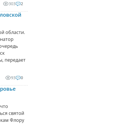
303
2
дловской
ой области.
рнатор
 очередь
ск
ы, передает
93
0
оровье
 что
ься святой
икам Флору