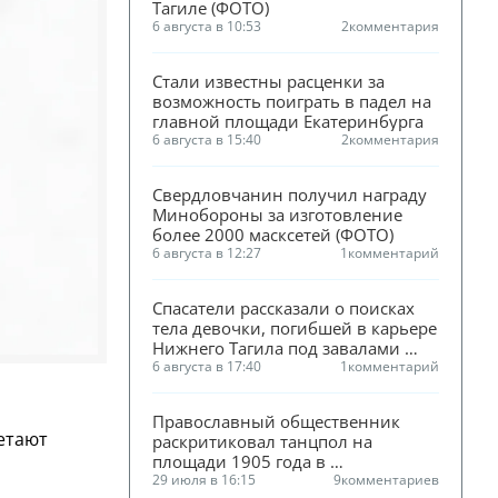
Тагиле (ФОТО)
6 августа в 10:53
2
комментария
Стали известны расценки за 
возможность поиграть в падел на 
главной площади Екатеринбурга
6 августа в 15:40
2
комментария
Свердловчанин получил награду 
Минобороны за изготовление 
более 2000 масксетей (ФОТО)
6 августа в 12:27
1
комментарий
Спасатели рассказали о поисках 
тела девочки, погибшей в карьере 
Нижнего Тагила под завалами 
песка
6 августа в 17:40
1
комментарий
Православный общественник 
етают
раскритиковал танцпол на 
площади 1905 года в 
Екатеринбурге
29 июля в 16:15
9
комментариев