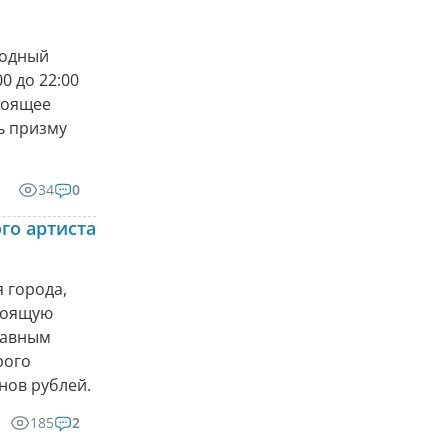
родный
0 до 22:00
тоящее
ь призму
34
0
го артиста
 города,
стоящую
главным
рого
нов рублей.
185
2