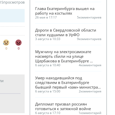
15
просмотров
Глава Екатеринбурга вышел на 
работу на костылях
26 мая в 17:17
5
комментариев
Дороги в Свердловской области 
стали худшими в УрФО
3 августа в 10:33
9
комментариев
0
0
Мужчину на электросамокате 
насмерть сбили на улице 
Щербакова в Екатеринбурге 
(ФОТО)
6 августа в 10:40
4
комментария
Умер находившийся под 
ли
следствием в Екатеринбурге 
бывший первый «зам» министра 
ЖКХ Смирнова
6 августа в 15:00
2
комментария
Дипломат призвал россиян 
готовиться к затяжной войне
6 августа в 17:10
1
комментарий