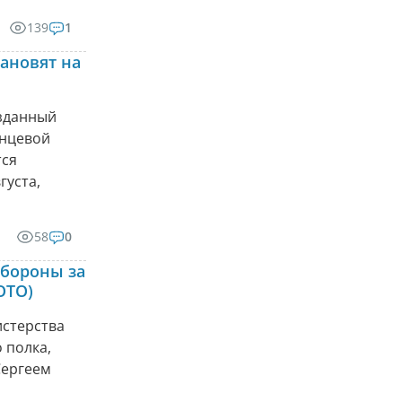
139
1
ановят на
озданный
енцевой
тся
густа,
58
0
бороны за
ОТО)
стерства
 полка,
Сергеем