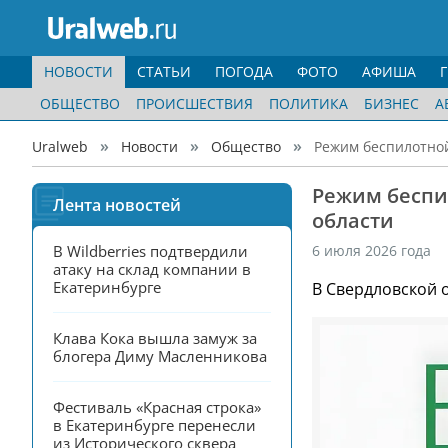
НОВОСТИ
СТАТЬИ
ПОГОДА
ФОТО
АФИША
ОБЩЕСТВО
ПРОИСШЕСТВИЯ
ПОЛИТИКА
БИЗНЕС
А
Uralweb
Новости
Общество
Режим беспилотной
Режим беспи
Лента новостей
области
В Wildberries подтвердили 
6 июля 2026 года
атаку на склад компании в 
Екатеринбурге
В Свердловской 
Клава Кока вышла замуж за 
блогера Диму Масленникова
Фестиваль «Красная строка» 
в Екатеринбурге перенесли 
из Исторического сквера