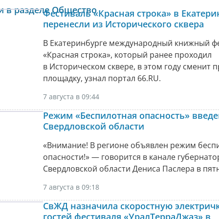
и в разделе Общество
Фестиваль «Красная строка» в Екатери
перенесли из Исторического сквера
В Екатеринбурге международный книжный ф
«Красная строка», который ранее проходил
в Историческом сквере, в этом году сменит
площадку, узнал портал 66.RU.
7 августа в 09:44
Режим «Беспилотная опасность» введе
Свердловской области
«Внимание! В регионе объявлен режим бесп
опасности!» — говорится в канале губернато
Свердловской области Дениса Паслера в пят
7 августа в 09:18
СвЖД назначила скоростную электричк
гостей фестиваля «УралТерраДжаз» в