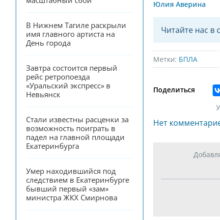
масштабный сбой
Юлия Аверина
В Нижнем Тагиле раскрыли 
Читайте нас в 
имя главного артиста на 
День города
Метки:
БПЛА
Завтра состоится первый 
рейс ретропоезда 
«Уральский экспресс» в 
Поделиться
Невьянск
У
Стали известны расценки за 
Нет комментари
возможность поиграть в 
падел на главной площади 
Екатеринбурга
Добавл
Умер находившийся под 
следствием в Екатеринбурге 
бывший первый «зам» 
министра ЖКХ Смирнова