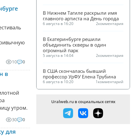
нбурге
В Нижнем Тагиле раскрыли имя 
главного артиста на День города
6 августа в 16:20
2
комментария
естиваль
В Екатеринбурге решили 
 привычную
объединить скверы в один 
огромный парк
5 августа в 14:04
2
комментария
10
0
В США скончалась бывший 
н в
профессор УрФУ Елена Трубина
6 августа в 10:20
1
комментарий
илотной
ра
Uralweb.ru в социальных сетях
ницу утром.
30
0
у для