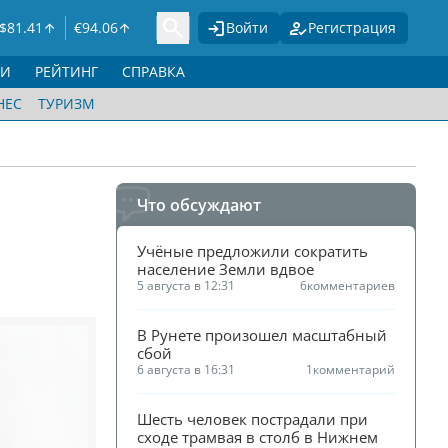
$
81.41
€
94.06
Войти
Регистрация
ГИ
РЕЙТИНГ
СПРАВКА
НЕС
ТУРИЗМ
Что обсуждают
Учёные предложили сократить 
население Земли вдвое
5 августа в 12:31
6
комментариев
В Рунете произошел масштабный 
сбой
6 августа в 16:31
1
комментарий
Шесть человек пострадали при 
сходе трамвая в столб в Нижнем 