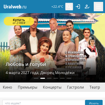
+22.4°C
Купить
от 2 000
₽
Любовь и голуби
4 марта 2027 года, Дворец Молодёжи
Кино
Премьеры
Концерты
Гастроли
Театр
Искать