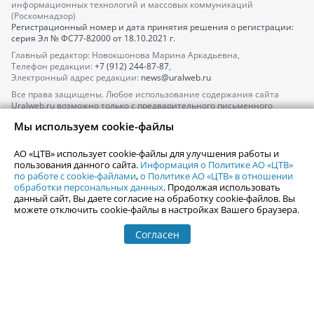
информационных технологий и массовых коммуникаций
(Роскомнадзор)
Регистрационный номер и дата принятия решения о регистрации:
серия
Эл № ФС77-82000
от 18.10.2021 г.
Главный редактор: Новокшонова Марина Аркадьевна,
Телефон редакции:
+7 (912) 244-87-87
,
Электронный адрес редакции:
news@uralweb.ru
Все права защищены. Любое использование содержания сайта
Uralweb.ru возможно только с предварительного письменного
согласия АО «ЦТВ».
Мы используем cookie-файлы
По вопросам размещения рекламы обращайтесь по тел.
+7 (912) 244-
87-87
,
adv@uralweb.ru
АО «ЦТВ» использует cookie-файлы для улучшения работы и
По вопросам размещения информации в разделе «Афиша»
пользования данного сайта.
Информация о Политике АО «ЦТВ»
afisha@uralweb.ru
по работе с cookie-файлами
,
о Политике АО «ЦТВ» в отношении
обработки персональных данных
. Продолжая использовать
Пользовательское соглашение на использование сайта
данный сайт, Вы даете согласие на обработку cookie-файлов. Вы
Политика АО «ЦТВ» в отношении обработки персональных данных
можете отключить cookie-файлы в настройках Вашего браузера.
Согласен
© 2006-
2026
Uralweb.ru
18+