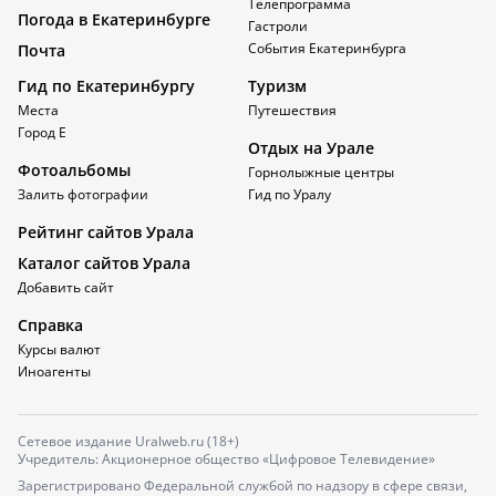
Телепрограмма
Погода в Екатеринбурге
Гастроли
События Екатеринбурга
Почта
Гид по Екатеринбургу
Туризм
Места
Путешествия
Город Е
Отдых на Урале
Фотоальбомы
Горнолыжные центры
Залить фотографии
Гид по Уралу
Рейтинг сайтов Урала
Каталог сайтов Урала
Добавить сайт
Справка
Курсы валют
Иноагенты
Сетевое издание Uralweb.ru (18+)
Учредитель: Акционерное общество «Цифровое Телевидение»
Зарегистрировано Федеральной службой по надзору в сфере связи,