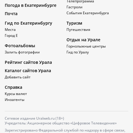
Телепрограмма
Погода в Екатеринбурге
Гастроли
События Екатеринбурга
Почта
Гид по Екатеринбургу
Туризм
Места
Путешествия
Город Е
Отдых на Урале
Фотоальбомы
Горнолыжные центры
Залить фотографии
Гид по Уралу
Рейтинг сайтов Урала
Каталог сайтов Урала
Добавить сайт
Справка
Курсы валют
Иноагенты
Сетевое издание Uralweb.ru (18+)
Учредитель: Акционерное общество «Цифровое Телевидение»
Зарегистрировано Федеральной службой по надзору в сфере связи,