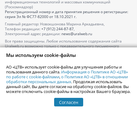
информационных технологий и массовых коммуникаций
(Роскомнадзор)
Регистрационный номер и дата принятия решения о регистрации:
серия
Эл № ФС77-82000
от 18.10.2021 г.
Главный редактор: Новокшонова Марина Аркадьевна,
Телефон редакции:
+7 (912) 244-87-87
,
Электронный адрес редакции:
news@uralweb.ru
Все права защищены. Любое использование содержания сайта
Uralweb.ru возможно только с предварительного письменного
согласия АО «ЦТВ».
Мы используем cookie-файлы
По вопросам размещения рекламы обращайтесь по тел.
+7 (912) 244-
87-87
,
adv@uralweb.ru
АО «ЦТВ» использует cookie-файлы для улучшения работы и
По вопросам размещения информации в разделе «Афиша»
пользования данного сайта.
Информация о Политике АО «ЦТВ»
afisha@uralweb.ru
по работе с cookie-файлами
,
о Политике АО «ЦТВ» в отношении
обработки персональных данных
. Продолжая использовать
Пользовательское соглашение на использование сайта
данный сайт, Вы даете согласие на обработку cookie-файлов. Вы
Политика АО «ЦТВ» в отношении обработки персональных данных
можете отключить cookie-файлы в настройках Вашего браузера.
Согласен
© 2006-
2026
Uralweb.ru
18+