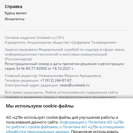
Справка
Курсы валют
Иноагенты
Сетевое издание Uralweb.ru (18+)
Учредитель: Акционерное общество «Цифровое Телевидение»
Зарегистрировано Федеральной службой по надзору в сфере связи,
информационных технологий и массовых коммуникаций
(Роскомнадзор)
Регистрационный номер и дата принятия решения о регистрации:
серия
Эл № ФС77-82000
от 18.10.2021 г.
Главный редактор: Новокшонова Марина Аркадьевна,
Телефон редакции:
+7 (912) 244-87-87
,
Электронный адрес редакции:
news@uralweb.ru
Все права защищены. Любое использование содержания сайта
Uralweb.ru возможно только с предварительного письменного
согласия АО «ЦТВ».
Мы используем cookie-файлы
По вопросам размещения рекламы обращайтесь по тел.
+7 (912) 244-
87-87
,
adv@uralweb.ru
АО «ЦТВ» использует cookie-файлы для улучшения работы и
По вопросам размещения информации в разделе «Афиша»
пользования данного сайта.
Информация о Политике АО «ЦТВ»
afisha@uralweb.ru
по работе с cookie-файлами
,
о Политике АО «ЦТВ» в отношении
обработки персональных данных
. Продолжая использовать
Пользовательское соглашение на использование сайта