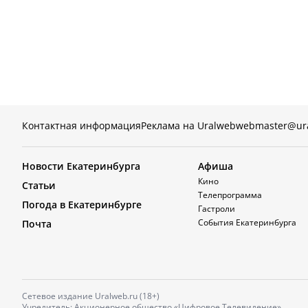
Контактная информация
Реклама на Uralweb
webmaster@ur
Новости Екатеринбурга
Афиша
Кино
Статьи
Телепрограмма
Погода в Екатеринбурге
Гастроли
События Екатеринбурга
Почта
Сетевое издание Uralweb.ru (18+)
Учредитель: Акционерное общество «Цифровое Телевидение»