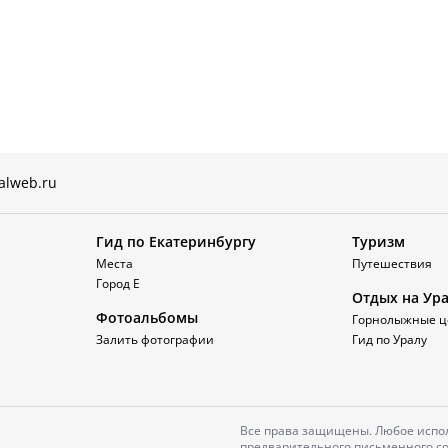
alweb.ru
Гид по Екатеринбургу
Туризм
Места
Путешествия
Город Е
Отдых на Ур
Фотоальбомы
Горнолыжные ц
Залить фотографии
Гид по Уралу
Все права защищены. Любое испол
предварительного письменного со