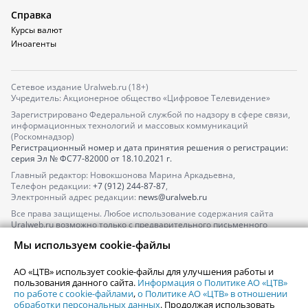
Справка
Курсы валют
Иноагенты
Сетевое издание Uralweb.ru (18+)
Учредитель: Акционерное общество «Цифровое Телевидение»
Зарегистрировано Федеральной службой по надзору в сфере связи,
информационных технологий и массовых коммуникаций
(Роскомнадзор)
Регистрационный номер и дата принятия решения о регистрации:
серия
Эл № ФС77-82000
от 18.10.2021 г.
Главный редактор: Новокшонова Марина Аркадьевна,
Телефон редакции:
+7 (912) 244-87-87
,
Электронный адрес редакции:
news@uralweb.ru
Все права защищены. Любое использование содержания сайта
Uralweb.ru возможно только с предварительного письменного
согласия АО «ЦТВ».
Мы используем cookie-файлы
По вопросам размещения рекламы обращайтесь по тел.
+7 (912) 244-
87-87
,
adv@uralweb.ru
АО «ЦТВ» использует cookie-файлы для улучшения работы и
По вопросам размещения информации в разделе «Афиша»
пользования данного сайта.
Информация о Политике АО «ЦТВ»
afisha@uralweb.ru
по работе с cookie-файлами
,
о Политике АО «ЦТВ» в отношении
обработки персональных данных
. Продолжая использовать
Пользовательское соглашение на использование сайта