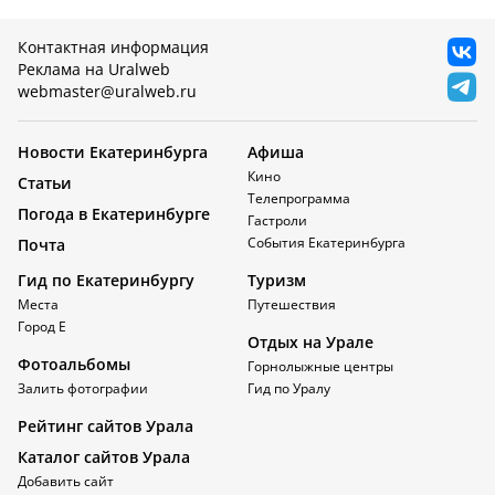
Контактная информация
Реклама на Uralweb
webmaster@uralweb.ru
Новости Екатеринбурга
Афиша
Кино
Статьи
Телепрограмма
Погода в Екатеринбурге
Гастроли
События Екатеринбурга
Почта
Гид по Екатеринбургу
Туризм
Места
Путешествия
Город Е
Отдых на Урале
Фотоальбомы
Горнолыжные центры
Залить фотографии
Гид по Уралу
Рейтинг сайтов Урала
Каталог сайтов Урала
Добавить сайт