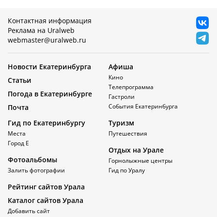
Контактная информация
Реклама на Uralweb
webmaster@uralweb.ru
Новости Екатеринбурга
Афиша
Кино
Статьи
Телепрограмма
Погода в Екатеринбурге
Гастроли
События Екатеринбурга
Почта
Гид по Екатеринбургу
Туризм
Места
Путешествия
Город Е
Отдых на Урале
Фотоальбомы
Горнолыжные центры
Залить фотографии
Гид по Уралу
Рейтинг сайтов Урала
Каталог сайтов Урала
Добавить сайт