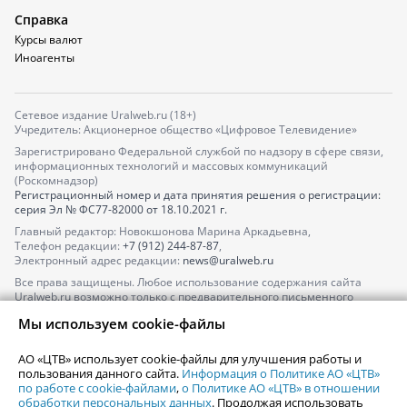
Справка
Курсы валют
Иноагенты
Сетевое издание Uralweb.ru (18+)
Учредитель: Акционерное общество «Цифровое Телевидение»
Зарегистрировано Федеральной службой по надзору в сфере связи,
информационных технологий и массовых коммуникаций
(Роскомнадзор)
Регистрационный номер и дата принятия решения о регистрации:
серия
Эл № ФС77-82000
от 18.10.2021 г.
Главный редактор: Новокшонова Марина Аркадьевна,
Телефон редакции:
+7 (912) 244-87-87
,
Электронный адрес редакции:
news@uralweb.ru
Все права защищены. Любое использование содержания сайта
Uralweb.ru возможно только с предварительного письменного
согласия АО «ЦТВ».
Мы используем cookie-файлы
По вопросам размещения рекламы обращайтесь по тел.
+7 (912) 244-
87-87
,
adv@uralweb.ru
АО «ЦТВ» использует cookie-файлы для улучшения работы и
По вопросам размещения информации в разделе «Афиша»
пользования данного сайта.
Информация о Политике АО «ЦТВ»
afisha@uralweb.ru
по работе с cookie-файлами
,
о Политике АО «ЦТВ» в отношении
обработки персональных данных
. Продолжая использовать
Пользовательское соглашение на использование сайта