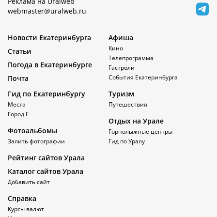
Реклама на Uralweb
webmaster@uralweb.ru
Новости Екатеринбурга
Афиша
Кино
Статьи
Телепрограмма
Погода в Екатеринбурге
Гастроли
События Екатеринбурга
Почта
Гид по Екатеринбургу
Туризм
Места
Путешествия
Город Е
Отдых на Урале
Фотоальбомы
Горнолыжные центры
Залить фотографии
Гид по Уралу
Рейтинг сайтов Урала
Каталог сайтов Урала
Добавить сайт
Справка
Курсы валют