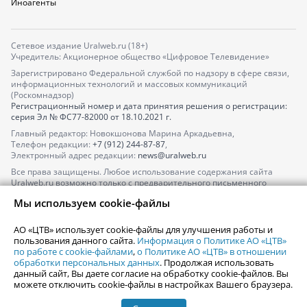
Иноагенты
Сетевое издание Uralweb.ru (18+)
Учредитель: Акционерное общество «Цифровое Телевидение»
Зарегистрировано Федеральной службой по надзору в сфере связи,
информационных технологий и массовых коммуникаций
(Роскомнадзор)
Регистрационный номер и дата принятия решения о регистрации:
серия
Эл № ФС77-82000
от 18.10.2021 г.
Главный редактор: Новокшонова Марина Аркадьевна,
Телефон редакции:
+7 (912) 244-87-87
,
Электронный адрес редакции:
news@uralweb.ru
Все права защищены. Любое использование содержания сайта
Uralweb.ru возможно только с предварительного письменного
согласия АО «ЦТВ».
Мы используем cookie-файлы
По вопросам размещения рекламы обращайтесь по тел.
+7 (912) 244-
87-87
,
adv@uralweb.ru
АО «ЦТВ» использует cookie-файлы для улучшения работы и
По вопросам размещения информации в разделе «Афиша»
пользования данного сайта.
Информация о Политике АО «ЦТВ»
afisha@uralweb.ru
по работе с cookie-файлами
,
о Политике АО «ЦТВ» в отношении
обработки персональных данных
. Продолжая использовать
Пользовательское соглашение на использование сайта
данный сайт, Вы даете согласие на обработку cookie-файлов. Вы
Политика АО «ЦТВ» в отношении обработки персональных данных
можете отключить cookie-файлы в настройках Вашего браузера.