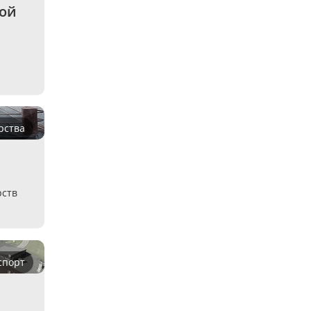
ой 
рства
рств
спорт