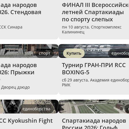
ада народов 
ФИНАЛ III Всероссийск
26. Стендовая 
летней Спартакиады 
по спорту слепых
ССК Синара
пн 10 августа,
Спорткомплекс
Калининец
спорт
Купить
единобо
ада народов 
Турнир ГРАН-ПРИ RCC 
026: Прыжки 
BOXING-5
е
сб 29 августа,
Академия единобо
РМК
,
Дворец дзюдо
единоборства
C Kyokushin Fight 
Спартакиада народов 
России 2026: Гольф