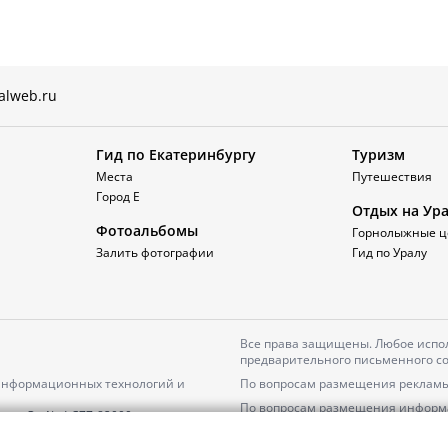
alweb.ru
Гид по Екатеринбургу
Туризм
Места
Путешествия
Город Е
Отдых на Ур
Фотоальбомы
Горнолыжные ц
Залить фотографии
Гид по Уралу
Все права защищены. Любое испол
предварительного письменного со
 информационных технологий и
По вопросам размещения рекламы
По вопросам размещения информ
серия
Эл № ФС77-82000
Пользовательское соглашение на