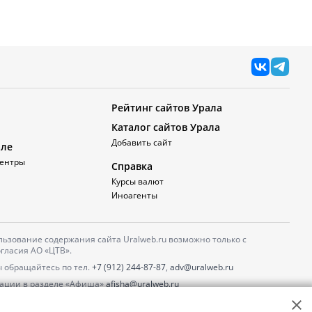
Рейтинг сайтов Урала
Каталог сайтов Урала
Добавить сайт
але
ентры
Справка
Курсы валют
Иноагенты
ьзование содержания сайта Uralweb.ru возможно только с
гласия АО «ЦТВ».
 обращайтесь по тел.
+7 (912) 244-87-87
,
adv@uralweb.ru
ации в разделе «Афиша»
afisha@uralweb.ru
 использование сайта