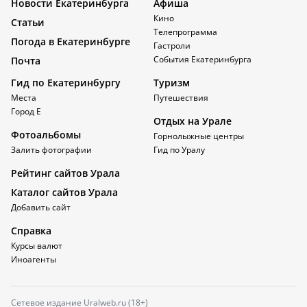
Новости Екатеринбурга
Афиша
Кино
Статьи
Телепрограмма
Погода в Екатеринбурге
Гастроли
События Екатеринбурга
Почта
Гид по Екатеринбургу
Туризм
Места
Путешествия
Город Е
Отдых на Урале
Фотоальбомы
Горнолыжные центры
Залить фотографии
Гид по Уралу
Рейтинг сайтов Урала
Каталог сайтов Урала
Добавить сайт
Справка
Курсы валют
Иноагенты
Сетевое издание Uralweb.ru (18+)