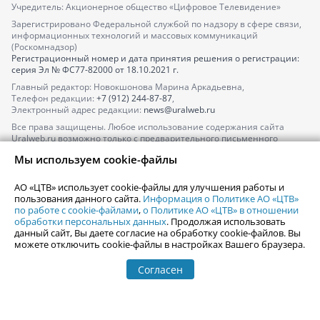
Учредитель: Акционерное общество «Цифровое Телевидение»
Зарегистрировано Федеральной службой по надзору в сфере связи,
информационных технологий и массовых коммуникаций
(Роскомнадзор)
Регистрационный номер и дата принятия решения о регистрации:
серия
Эл № ФС77-82000
от 18.10.2021 г.
Главный редактор: Новокшонова Марина Аркадьевна,
Телефон редакции:
+7 (912) 244-87-87
,
Электронный адрес редакции:
news@uralweb.ru
Все права защищены. Любое использование содержания сайта
Uralweb.ru возможно только с предварительного письменного
согласия АО «ЦТВ».
Мы используем cookie-файлы
По вопросам размещения рекламы обращайтесь по тел.
+7 (912) 244-
87-87
,
adv@uralweb.ru
АО «ЦТВ» использует cookie-файлы для улучшения работы и
По вопросам размещения информации в разделе «Афиша»
пользования данного сайта.
Информация о Политике АО «ЦТВ»
afisha@uralweb.ru
по работе с cookie-файлами
,
о Политике АО «ЦТВ» в отношении
обработки персональных данных
. Продолжая использовать
Пользовательское соглашение на использование сайта
данный сайт, Вы даете согласие на обработку cookie-файлов. Вы
Политика АО «ЦТВ» в отношении обработки персональных данных
можете отключить cookie-файлы в настройках Вашего браузера.
Согласен
© 2006-
2026
Uralweb.ru
18+