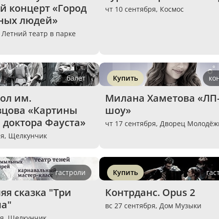
 концерт «Город 
чт 10 сентября,
Космос
ных людей»
,
Летний театр в парке
балет
Купить
ко
ол им. 
Милана Хаметова «ЛП
зцова «Картины 
шоу»
 доктора Фауста»
чт 17 сентября,
Дворец Молодёж
ря,
Щелкунчик
гастроли
Купить
гас
я сказка "Три 
Контрданс. Opus 2
на"
вс 27 сентября,
Дом Музыки
ря,
Щелкунчик