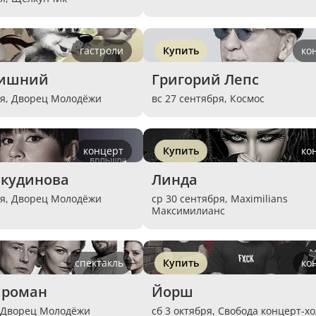
гастроли
Купить
ко
лишний
Григорий Лепс
ря,
Дворец Молодёжи
вс 27 сентября,
Космос
концерт
Купить
ко
нкудинова
Линда
ря,
Дворец Молодёжи
ср 30 сентября,
Maximilians
Максимилианс
спектакль
Купить
ко
 роман
Йорш
,
Дворец Молодёжи
сб 3 октября,
Свобода концерт-хо