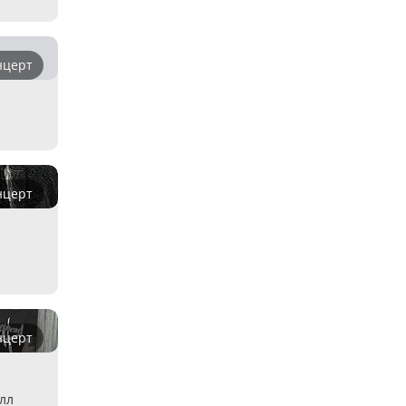
нцерт
нцерт
нцерт
лл