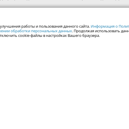
 улучшения работы и пользования данного сайта.
Информация о Полити
ошении обработки персональных данных
. Продолжая использовать данн
тключить cookie-файлы в настройках Вашего браузера.
alweb.ru
Гид по Екатеринбургу
Туризм
Места
Путешествия
Город Е
Отдых на Ур
Фотоальбомы
Горнолыжные ц
Залить фотографии
Гид по Уралу
Все права защищены. Любое испол