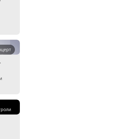
нцерт
-
и
троли