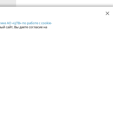
ке АО «ЦТВ» по работе с cookie-
ый сайт, Вы даете согласие на
Рейтинг сайтов Урала
Каталог сайтов Урала
Добавить сайт
але
ентры
Справка
Курсы валют
Иноагенты
ьзование содержания сайта Uralweb.ru возможно только с