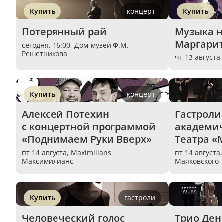
Купить
концерт
Купить
Потерянный рай
Музыка на
Маргари
сегодня, 16:00,
Дом-музей Ф.М.
Решетникова
чт 13 августа
Купить
концерт
Алексей Потехин 
Гастроли
с концертной программой 
академич
«Поднимаем Руки Вверх»
Театра «
пт 14 августа,
Maximilians
пт 14 августа
Максимилианс
Маяковского
Купить
гастроли
Человеческий голос
Трио Ден