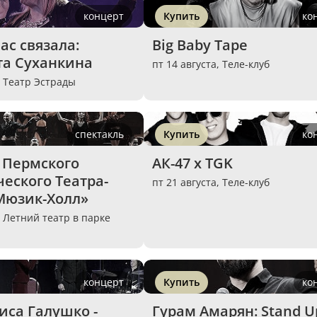
концерт
Купить
ко
с связала: 
Big Baby Tape
та Суханкина
пт 14 августа,
Теле-клуб
,
Театр Эстрады
спектакль
Купить
ко
 Пермского 
АК-47 х TGK
еского Театра-
пт 21 августа,
Теле-клуб
Мюзик-Холл»
,
Летний театр в парке
концерт
Купить
ко
иса Галушко - 
Гурам Амарян: Stand U