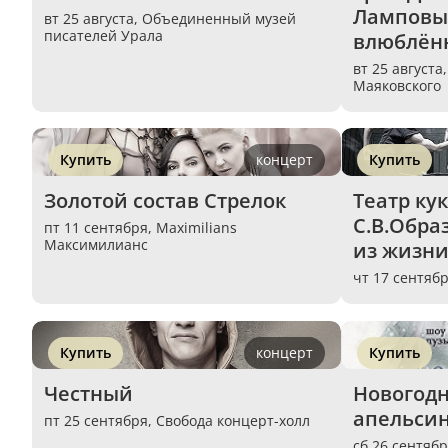
Ламповый
вт 25 августа,
Объединенный музей
писателей Урала
влюблён
вт 25 августа
Маяковского
Купить
концерт
Купить
Золотой состав Стрелок
Театр кук
С.В.Обра
пт 11 сентября,
Maximilians
Максимилианс
из жизни
чт 17 сентяб
Купить
концерт
Купить
Честный
Новогодня
апельси
пт 25 сентября,
Свобода концерт-холл
сб 26 сентяб