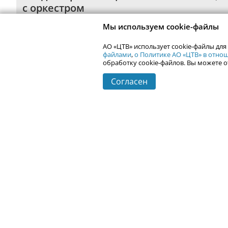
с оркестром
пт 2 октября,
Космос
Мы используем cookie-файлы
АО «ЦТВ» использует cookie-файлы для
файлами
,
о Политике АО «ЦТВ» в отн
обработку cookie-файлов. Вы можете о
Согласен
Контактная информация
Реклама на Uralweb
webmaster@ur
Новости Екатеринбурга
Афиша
Кино
Статьи
Телепрограмма
Погода в Екатеринбурге
Гастроли
События Екатеринбурга
Почта
Сетевое издание Uralweb.ru (18+)