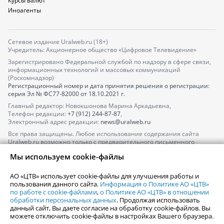
Курсы валют
Иноагенты
Сетевое издание Uralweb.ru (18+)
Учредитель: Акционерное общество «Цифровое Телевидение»
Зарегистрировано Федеральной службой по надзору в сфере связи,
информационных технологий и массовых коммуникаций
(Роскомнадзор)
Регистрационный номер и дата принятия решения о регистрации:
серия
Эл № ФС77-82000
от 18.10.2021 г.
Главный редактор: Новокшонова Марина Аркадьевна,
Телефон редакции:
+7 (912) 244-87-87
,
Электронный адрес редакции:
news@uralweb.ru
Все права защищены. Любое использование содержания сайта
Uralweb.ru возможно только с предварительного письменного
согласия АО «ЦТВ».
Мы используем cookie-файлы
По вопросам размещения рекламы обращайтесь по тел.
+7 (912) 244-
87-87
,
adv@uralweb.ru
АО «ЦТВ» использует cookie-файлы для улучшения работы и
По вопросам размещения информации в разделе «Афиша»
пользования данного сайта.
Информация о Политике АО «ЦТВ»
afisha@uralweb.ru
по работе с cookie-файлами
,
о Политике АО «ЦТВ» в отношении
обработки персональных данных
. Продолжая использовать
Пользовательское соглашение на использование сайта
данный сайт, Вы даете согласие на обработку cookie-файлов. Вы
Политика АО «ЦТВ» в отношении обработки персональных данных
можете отключить cookie-файлы в настройках Вашего браузера.