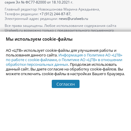
серия
Эл № ФС77-82000
от 18.10.2021 г.
Главный редактор: Новокшонова Марина Аркадьевна,
Телефон редакции:
+7 (912) 244-87-87
,
Электронный адрес редакции:
news@uralweb.ru
Все права защищены. Любое использование содержания сайта
Uralweb.ru возможно только с предварительного письменного
согласия АО «ЦТВ».
Мы используем cookie-файлы
По вопросам размещения рекламы обращайтесь по тел.
+7 (912) 244-
87-87
,
adv@uralweb.ru
АО «ЦТВ» использует cookie-файлы для улучшения работы и
По вопросам размещения информации в разделе «Афиша»
пользования данного сайта.
Информация о Политике АО «ЦТВ»
afisha@uralweb.ru
по работе с cookie-файлами
,
о Политике АО «ЦТВ» в отношении
обработки персональных данных
. Продолжая использовать
Пользовательское соглашение на использование сайта
данный сайт, Вы даете согласие на обработку cookie-файлов. Вы
Политика АО «ЦТВ» в отношении обработки персональных данных
можете отключить cookie-файлы в настройках Вашего браузера.
Согласен
© 2006-
2026
Uralweb.ru
18+