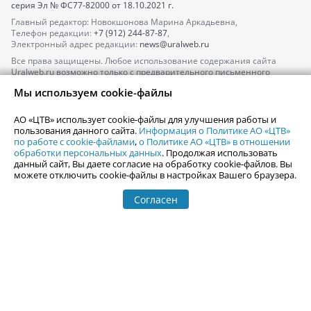
серия
Эл № ФС77-82000
от 18.10.2021 г.
Главный редактор: Новокшонова Марина Аркадьевна,
Телефон редакции:
+7 (912) 244-87-87
,
Электронный адрес редакции:
news@uralweb.ru
Все права защищены. Любое использование содержания сайта
Uralweb.ru возможно только с предварительного письменного
согласия АО «ЦТВ».
Мы используем cookie-файлы
По вопросам размещения рекламы обращайтесь по тел.
+7 (912) 244-
87-87
,
adv@uralweb.ru
АО «ЦТВ» использует cookie-файлы для улучшения работы и
По вопросам размещения информации в разделе «Афиша»
пользования данного сайта.
Информация о Политике АО «ЦТВ»
afisha@uralweb.ru
по работе с cookie-файлами
,
о Политике АО «ЦТВ» в отношении
обработки персональных данных
. Продолжая использовать
Пользовательское соглашение на использование сайта
данный сайт, Вы даете согласие на обработку cookie-файлов. Вы
Политика АО «ЦТВ» в отношении обработки персональных данных
можете отключить cookie-файлы в настройках Вашего браузера.
Согласен
© 2006-
2026
Uralweb.ru
18+