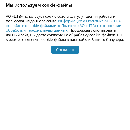
согласия АО «ЦТВ».
Мы используем cookie-файлы
По вопросам размещения рекламы обращайтесь по тел.
+7 (912) 244-
87-87
,
adv@uralweb.ru
АО «ЦТВ» использует cookie-файлы для улучшения работы и
По вопросам размещения информации в разделе «Афиша»
пользования данного сайта.
Информация о Политике АО «ЦТВ»
afisha@uralweb.ru
по работе с cookie-файлами
,
о Политике АО «ЦТВ» в отношении
обработки персональных данных
. Продолжая использовать
Пользовательское соглашение на использование сайта
данный сайт, Вы даете согласие на обработку cookie-файлов. Вы
Политика АО «ЦТВ» в отношении обработки персональных данных
можете отключить cookie-файлы в настройках Вашего браузера.
Согласен
© 2006-
2026
Uralweb.ru
18+