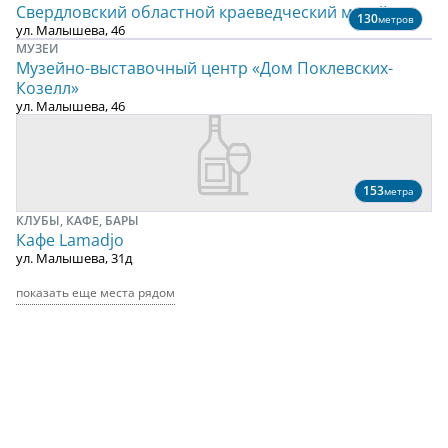
Свердловский областной краеведческий музей
130
метров
ул. Малышева, 46
МУЗЕИ
Музейно-выставочный центр «Дом Поклевских-
Козелл»
ул. Малышева, 46
153
метра
КЛУБЫ, КАФЕ, БАРЫ
Кафе Lamadjo
ул. Малышева, 31д
показать еще места рядом