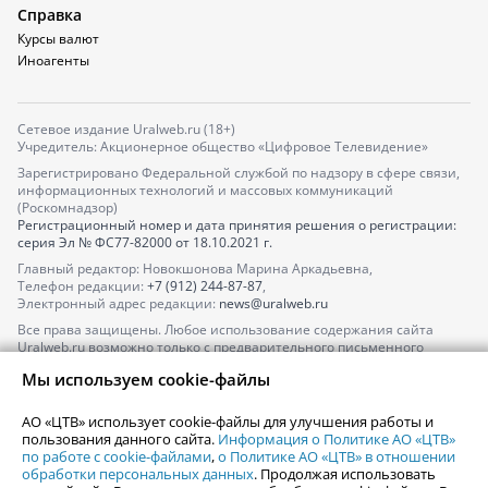
Справка
Курсы валют
Иноагенты
Сетевое издание Uralweb.ru (18+)
Учредитель: Акционерное общество «Цифровое Телевидение»
Зарегистрировано Федеральной службой по надзору в сфере связи,
информационных технологий и массовых коммуникаций
(Роскомнадзор)
Регистрационный номер и дата принятия решения о регистрации:
серия
Эл № ФС77-82000
от 18.10.2021 г.
Главный редактор: Новокшонова Марина Аркадьевна,
Телефон редакции:
+7 (912) 244-87-87
,
Электронный адрес редакции:
news@uralweb.ru
Все права защищены. Любое использование содержания сайта
Uralweb.ru возможно только с предварительного письменного
согласия АО «ЦТВ».
Мы используем cookie-файлы
По вопросам размещения рекламы обращайтесь по тел.
+7 (912) 244-
87-87
,
adv@uralweb.ru
АО «ЦТВ» использует cookie-файлы для улучшения работы и
По вопросам размещения информации в разделе «Афиша»
пользования данного сайта.
Информация о Политике АО «ЦТВ»
afisha@uralweb.ru
по работе с cookie-файлами
,
о Политике АО «ЦТВ» в отношении
обработки персональных данных
. Продолжая использовать
Пользовательское соглашение на использование сайта