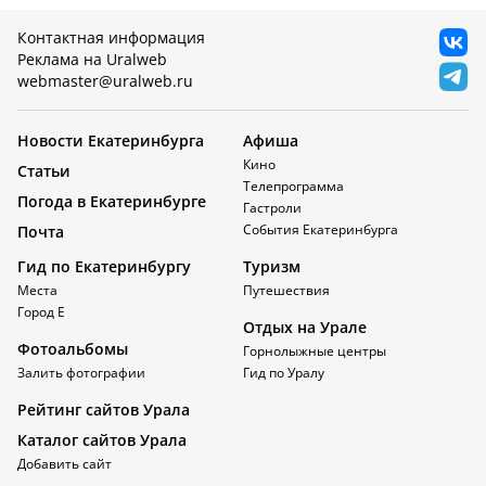
Контактная информация
Реклама на Uralweb
webmaster@uralweb.ru
Новости Екатеринбурга
Афиша
Кино
Статьи
Телепрограмма
Погода в Екатеринбурге
Гастроли
События Екатеринбурга
Почта
Гид по Екатеринбургу
Туризм
Места
Путешествия
Город Е
Отдых на Урале
Фотоальбомы
Горнолыжные центры
Залить фотографии
Гид по Уралу
Рейтинг сайтов Урала
Каталог сайтов Урала
Добавить сайт