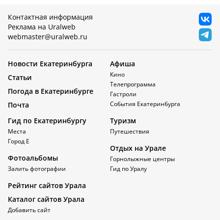
Контактная информация
Реклама на Uralweb
webmaster@uralweb.ru
Новости Екатеринбурга
Афиша
Кино
Статьи
Телепрограмма
Погода в Екатеринбурге
Гастроли
События Екатеринбурга
Почта
Гид по Екатеринбургу
Туризм
Места
Путешествия
Город Е
Отдых на Урале
Фотоальбомы
Горнолыжные центры
Залить фотографии
Гид по Уралу
Рейтинг сайтов Урала
Каталог сайтов Урала
Добавить сайт