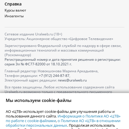
Справка
Курсы валют
Иноагенты
Сетевое издание Uralweb.ru (18+)
Учредитель: Акционерное общество «Цифровое Телевидение»
Зарегистрировано Федеральной службой по надзору в сфере связи,
информационных технологий и массовых коммуникаций
(Роскомнадзор)
Регистрационный номер и дата принятия решения о регистрации:
серия
Эл № ФС77-82000
от 18.10.2021 г.
Главный редактор: Новокшонова Марина Аркадьевна,
Телефон редакции:
+7 (912) 244-87-87
,
Электронный адрес редакции:
news@uralweb.ru
Все права защищены. Любое использование содержания сайта
Uralweb.ru возможно только с предварительного письменного
согласия АО «ЦТВ».
Мы используем cookie-файлы
По вопросам размещения рекламы обращайтесь по тел.
+7 (912) 244-
87-87
,
adv@uralweb.ru
АО «ЦТВ» использует cookie-файлы для улучшения работы и
По вопросам размещения информации в разделе «Афиша»
пользования данного сайта.
Информация о Политике АО «ЦТВ»
afisha@uralweb.ru
по работе с cookie-файлами
,
о Политике АО «ЦТВ» в отношении
обработки персональных данных
. Продолжая использовать
Пользовательское соглашение на использование сайта