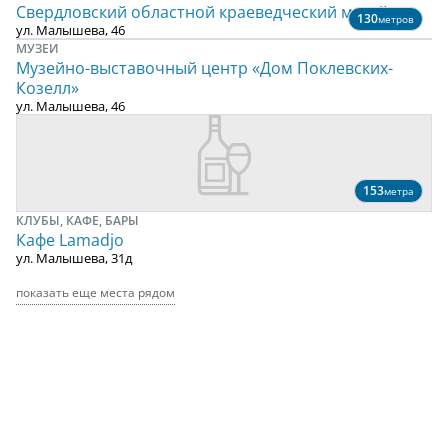
Свердловский областной краеведческий музей
130
метров
ул. Малышева, 46
МУЗЕИ
Музейно-выставочный центр «Дом Поклевских-
Козелл»
ул. Малышева, 46
153
метра
КЛУБЫ, КАФЕ, БАРЫ
Кафе Lamadjo
ул. Малышева, 31д
показать еще места рядом