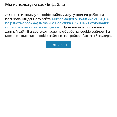
согласия АО «ЦТВ».
Мы используем cookie-файлы
По вопросам размещения рекламы обращайтесь по тел.
+7 (912) 244-
87-87
,
adv@uralweb.ru
АО «ЦТВ» использует cookie-файлы для улучшения работы и
По вопросам размещения информации в разделе «Афиша»
пользования данного сайта.
Информация о Политике АО «ЦТВ»
afisha@uralweb.ru
по работе с cookie-файлами
,
о Политике АО «ЦТВ» в отношении
обработки персональных данных
. Продолжая использовать
Пользовательское соглашение на использование сайта
данный сайт, Вы даете согласие на обработку cookie-файлов. Вы
Политика АО «ЦТВ» в отношении обработки персональных данных
можете отключить cookie-файлы в настройках Вашего браузера.
Согласен
© 2006-
2026
Uralweb.ru
18+