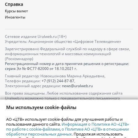
Справка
Курсы валют
Иноагенты
Сетевое издание Uralweb.ru (18+)
Учредитель: Акционерное общество «Цифровое Телевидение»
Зарегистрировано Федеральной службой по надзору в сфере связи,
информационных технологий и массовых коммуникаций
(Роскомнадзор)
Регистрационный номер и дата принятия решения о регистрации:
серия
Эл № ФС77-82000
от 18.10.2021 г.
Главный редактор: Новокшонова Марина Аркадьевна,
Телефон редакции:
+7 (912) 244-87-87
,
Электронный адрес редакции:
news@uralweb.ru
Все права защищены. Любое использование содержания сайта
Uralweb.ru возможно только с предварительного письменного
согласия АО «ЦТВ».
Мы используем cookie-файлы
По вопросам размещения рекламы обращайтесь по тел.
+7 (912) 244-
87-87
,
adv@uralweb.ru
АО «ЦТВ» использует cookie-файлы для улучшения работы и
По вопросам размещения информации в разделе «Афиша»
пользования данного сайта.
Информация о Политике АО «ЦТВ»
afisha@uralweb.ru
по работе с cookie-файлами
,
о Политике АО «ЦТВ» в отношении
обработки персональных данных
. Продолжая использовать
Пользовательское соглашение на использование сайта