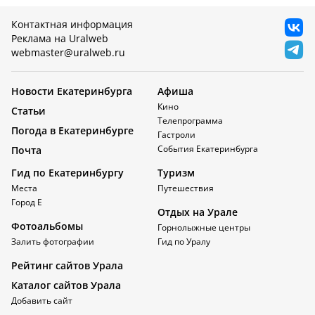
Контактная информация
Реклама на Uralweb
webmaster@uralweb.ru
Новости Екатеринбурга
Афиша
Кино
Статьи
Телепрограмма
Погода в Екатеринбурге
Гастроли
События Екатеринбурга
Почта
Гид по Екатеринбургу
Туризм
Места
Путешествия
Город Е
Отдых на Урале
Фотоальбомы
Горнолыжные центры
Залить фотографии
Гид по Уралу
Рейтинг сайтов Урала
Каталог сайтов Урала
Добавить сайт