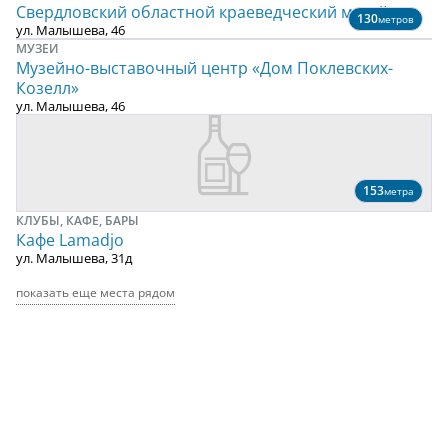
Свердловский областной краеведческий музей
130
метров
ул. Малышева, 46
МУЗЕИ
Музейно-выставочный центр «Дом Поклевских-
Козелл»
ул. Малышева, 46
153
метра
КЛУБЫ, КАФЕ, БАРЫ
Кафе Lamadjo
ул. Малышева, 31д
показать еще места рядом