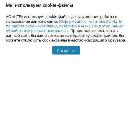
согласия АО «ЦТВ».
Мы используем cookie-файлы
По вопросам размещения рекламы обращайтесь по тел.
+7 (912) 244-
87-87
,
adv@uralweb.ru
АО «ЦТВ» использует cookie-файлы для улучшения работы и
По вопросам размещения информации в разделе «Афиша»
пользования данного сайта.
Информация о Политике АО «ЦТВ»
afisha@uralweb.ru
по работе с cookie-файлами
,
о Политике АО «ЦТВ» в отношении
обработки персональных данных
. Продолжая использовать
Пользовательское соглашение на использование сайта
данный сайт, Вы даете согласие на обработку cookie-файлов. Вы
Политика АО «ЦТВ» в отношении обработки персональных данных
можете отключить cookie-файлы в настройках Вашего браузера.
Согласен
© 2006-
2026
Uralweb.ru
18+