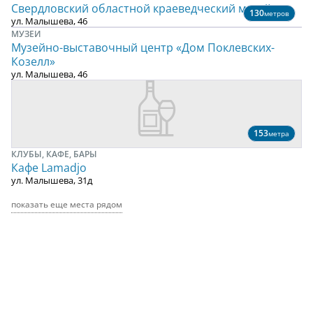
Свердловский областной краеведческий музей
130
метров
ул. Малышева, 46
МУЗЕИ
Музейно-выставочный центр «Дом Поклевских-
Козелл»
ул. Малышева, 46
153
метра
КЛУБЫ, КАФЕ, БАРЫ
Кафе Lamadjo
ул. Малышева, 31д
показать еще места рядом