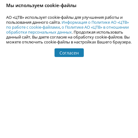
согласия АО «ЦТВ».
Мы используем cookie-файлы
По вопросам размещения рекламы обращайтесь по тел.
+7 (912) 244-
87-87
,
adv@uralweb.ru
АО «ЦТВ» использует cookie-файлы для улучшения работы и
По вопросам размещения информации в разделе «Афиша»
пользования данного сайта.
Информация о Политике АО «ЦТВ»
afisha@uralweb.ru
по работе с cookie-файлами
,
о Политике АО «ЦТВ» в отношении
обработки персональных данных
. Продолжая использовать
Пользовательское соглашение на использование сайта
данный сайт, Вы даете согласие на обработку cookie-файлов. Вы
Политика АО «ЦТВ» в отношении обработки персональных данных
можете отключить cookie-файлы в настройках Вашего браузера.
Согласен
© 2006-
2026
Uralweb.ru
18+