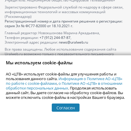
Учредитель: Акционерное общество «Цифровое Телевидение»
Зарегистрировано Федеральной службой по надзору в сфере связи,
информационных технологий и массовых коммуникаций
(Роскомнадзор)
Регистрационный номер и дата принятия решения о регистрации:
серия
Эл № ФС77-82000
от 18.10.2021 г.
Главный редактор: Новокшонова Марина Аркадьевна,
Телефон редакции:
+7 (912) 244-87-87
,
Электронный адрес редакции:
news@uralweb.ru
Все права защищены. Любое использование содержания сайта
Uralweb.ru возможно только с предварительного письменного
согласия АО «ЦТВ».
Мы используем cookie-файлы
По вопросам размещения рекламы обращайтесь по тел.
+7 (912) 244-
87-87
,
adv@uralweb.ru
АО «ЦТВ» использует cookie-файлы для улучшения работы и
По вопросам размещения информации в разделе «Афиша»
пользования данного сайта.
Информация о Политике АО «ЦТВ»
afisha@uralweb.ru
по работе с cookie-файлами
,
о Политике АО «ЦТВ» в отношении
обработки персональных данных
. Продолжая использовать
Пользовательское соглашение на использование сайта
данный сайт, Вы даете согласие на обработку cookie-файлов. Вы
Политика АО «ЦТВ» в отношении обработки персональных данных
можете отключить cookie-файлы в настройках Вашего браузера.
Согласен
© 2006-
2026
Uralweb.ru
18+