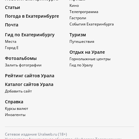
Кино
Статьи
Телепрограмма
Погода в Екатеринбурге
Гастроли
События Екатеринбурга
Почта
Гид по Екатеринбургу
Туризм
Места
Путешествия
Город Е
Отдых на Урале
Фотоальбомы
Горнолыжные центры
Залить фотографии
Гид по Уралу
Рейтинг сайтов Урала
Каталог сайтов Урала
Добавить сайт
Справка
Курсы валют
Иноагенты
Сетевое издание Uralweb.ru (18+)