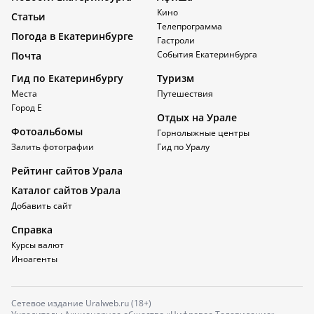
Кино
Статьи
Телепрограмма
Погода в Екатеринбурге
Гастроли
События Екатеринбурга
Почта
Гид по Екатеринбургу
Туризм
Места
Путешествия
Город Е
Отдых на Урале
Фотоальбомы
Горнолыжные центры
Залить фотографии
Гид по Уралу
Рейтинг сайтов Урала
Каталог сайтов Урала
Добавить сайт
Справка
Курсы валют
Иноагенты
Сетевое издание Uralweb.ru (18+)