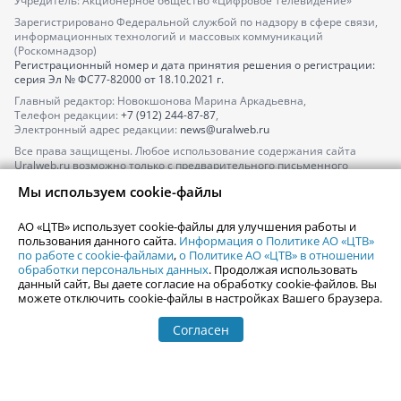
Учредитель: Акционерное общество «Цифровое Телевидение»
Зарегистрировано Федеральной службой по надзору в сфере связи,
информационных технологий и массовых коммуникаций
(Роскомнадзор)
Регистрационный номер и дата принятия решения о регистрации:
серия
Эл № ФС77-82000
от 18.10.2021 г.
Главный редактор: Новокшонова Марина Аркадьевна,
Телефон редакции:
+7 (912) 244-87-87
,
Электронный адрес редакции:
news@uralweb.ru
Все права защищены. Любое использование содержания сайта
Uralweb.ru возможно только с предварительного письменного
согласия АО «ЦТВ».
Мы используем cookie-файлы
По вопросам размещения рекламы обращайтесь по тел.
+7 (912) 244-
87-87
,
adv@uralweb.ru
АО «ЦТВ» использует cookie-файлы для улучшения работы и
По вопросам размещения информации в разделе «Афиша»
пользования данного сайта.
Информация о Политике АО «ЦТВ»
afisha@uralweb.ru
по работе с cookie-файлами
,
о Политике АО «ЦТВ» в отношении
обработки персональных данных
. Продолжая использовать
Пользовательское соглашение на использование сайта
данный сайт, Вы даете согласие на обработку cookie-файлов. Вы
Политика АО «ЦТВ» в отношении обработки персональных данных
можете отключить cookie-файлы в настройках Вашего браузера.
Согласен
© 2006-
2026
Uralweb.ru
18+