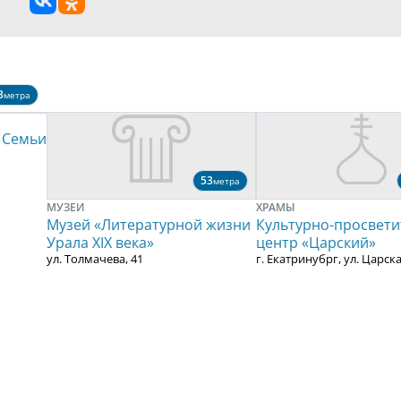
3
метра
 Семьи
53
метра
МУЗЕИ
ХРАМЫ
Музей «Литературной жизни
Культурно-просвети
Урала ХIХ века»
центр «Царский»
ул. Толмачева, 41
г. Екатринубрг, ул. Царска