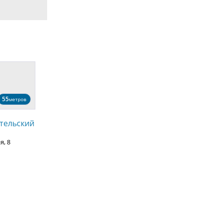
55
метров
тельский
я, 8