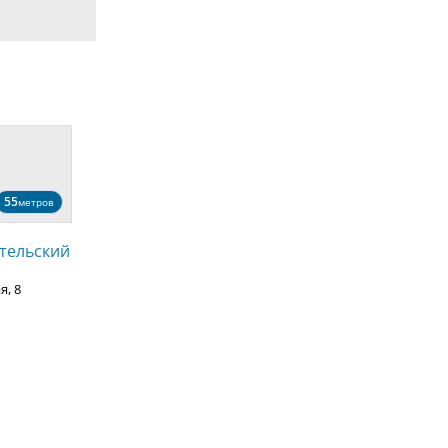
55
метров
тельский
я, 8