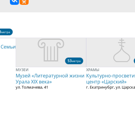
3
метра
 Семьи
53
метра
МУЗЕИ
ХРАМЫ
Музей «Литературной жизни
Культурно-просвети
Урала ХIХ века»
центр «Царский»
ул. Толмачева, 41
г. Екатринубрг, ул. Царска