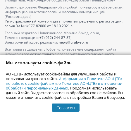
Учредитель: Акционерное общество «Цифровое Телевидение»
Зарегистрировано Федеральной службой по надзору в сфере связи,
информационных технологий и массовых коммуникаций
(Роскомнадзор)
Регистрационный номер и дата принятия решения о регистрации:
серия
Эл № ФС77-82000
от 18.10.2021 г.
Главный редактор: Новокшонова Марина Аркадьевна,
Телефон редакции:
+7 (912) 244-87-87
,
Электронный адрес редакции:
news@uralweb.ru
Все права защищены. Любое использование содержания сайта
Uralweb.ru возможно только с предварительного письменного
согласия АО «ЦТВ».
Мы используем cookie-файлы
По вопросам размещения рекламы обращайтесь по тел.
+7 (912) 244-
87-87
,
adv@uralweb.ru
АО «ЦТВ» использует cookie-файлы для улучшения работы и
По вопросам размещения информации в разделе «Афиша»
пользования данного сайта.
Информация о Политике АО «ЦТВ»
afisha@uralweb.ru
по работе с cookie-файлами
,
о Политике АО «ЦТВ» в отношении
обработки персональных данных
. Продолжая использовать
Пользовательское соглашение на использование сайта
данный сайт, Вы даете согласие на обработку cookie-файлов. Вы
Политика АО «ЦТВ» в отношении обработки персональных данных
можете отключить cookie-файлы в настройках Вашего браузера.
Согласен
© 2006-
2026
Uralweb.ru
18+