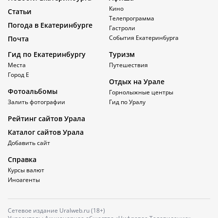
Кино
Статьи
Телепрограмма
Погода в Екатеринбурге
Гастроли
События Екатеринбурга
Почта
Гид по Екатеринбургу
Туризм
Места
Путешествия
Город Е
Отдых на Урале
Фотоальбомы
Горнолыжные центры
Залить фотографии
Гид по Уралу
Рейтинг сайтов Урала
Каталог сайтов Урала
Добавить сайт
Справка
Курсы валют
Иноагенты
Сетевое издание Uralweb.ru (18+)