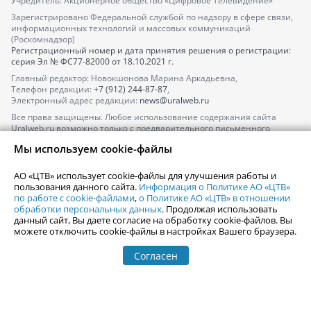
Учредитель: Акционерное общество «Цифровое Телевидение»
Зарегистрировано Федеральной службой по надзору в сфере связи,
информационных технологий и массовых коммуникаций
(Роскомнадзор)
Регистрационный номер и дата принятия решения о регистрации:
серия
Эл № ФС77-82000
от 18.10.2021 г.
Главный редактор: Новокшонова Марина Аркадьевна,
Телефон редакции:
+7 (912) 244-87-87
,
Электронный адрес редакции:
news@uralweb.ru
Все права защищены. Любое использование содержания сайта
Uralweb.ru возможно только с предварительного письменного
согласия АО «ЦТВ».
Мы используем cookie-файлы
По вопросам размещения рекламы обращайтесь по тел.
+7 (912) 244-
87-87
,
adv@uralweb.ru
АО «ЦТВ» использует cookie-файлы для улучшения работы и
По вопросам размещения информации в разделе «Афиша»
пользования данного сайта.
Информация о Политике АО «ЦТВ»
afisha@uralweb.ru
по работе с cookie-файлами
,
о Политике АО «ЦТВ» в отношении
обработки персональных данных
. Продолжая использовать
Пользовательское соглашение на использование сайта
данный сайт, Вы даете согласие на обработку cookie-файлов. Вы
Политика АО «ЦТВ» в отношении обработки персональных данных
можете отключить cookie-файлы в настройках Вашего браузера.
Согласен
© 2006-
2026
Uralweb.ru
18+