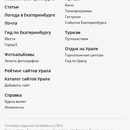
Кино
Статьи
Телепрограмма
Погода в Екатеринбурге
Гастроли
События Екатеринбурга
Почта
Гид по Екатеринбургу
Туризм
Места
Путешествия
Город Е
Отдых на Урале
Фотоальбомы
Горнолыжные центры
Залить фотографии
Гид по Уралу
Рейтинг сайтов Урала
Каталог сайтов Урала
Добавить сайт
Справка
Курсы валют
Иноагенты
Сетевое издание Uralweb.ru (18+)