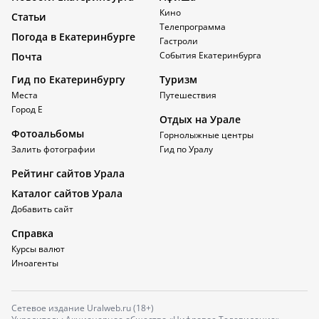
Кино
Статьи
Телепрограмма
Погода в Екатеринбурге
Гастроли
События Екатеринбурга
Почта
Гид по Екатеринбургу
Туризм
Места
Путешествия
Город Е
Отдых на Урале
Фотоальбомы
Горнолыжные центры
Залить фотографии
Гид по Уралу
Рейтинг сайтов Урала
Каталог сайтов Урала
Добавить сайт
Справка
Курсы валют
Иноагенты
Сетевое издание Uralweb.ru (18+)