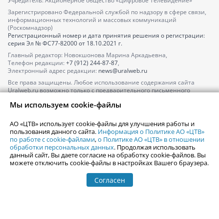
Учредитель: Акционерное общество «Цифровое Телевидение»
Зарегистрировано Федеральной службой по надзору в сфере связи,
информационных технологий и массовых коммуникаций
(Роскомнадзор)
Регистрационный номер и дата принятия решения о регистрации:
серия
Эл № ФС77-82000
от 18.10.2021 г.
Главный редактор: Новокшонова Марина Аркадьевна,
Телефон редакции:
+7 (912) 244-87-87
,
Электронный адрес редакции:
news@uralweb.ru
Все права защищены. Любое использование содержания сайта
Uralweb.ru возможно только с предварительного письменного
согласия АО «ЦТВ».
Мы используем cookie-файлы
По вопросам размещения рекламы обращайтесь по тел.
+7 (912) 244-
87-87
,
adv@uralweb.ru
АО «ЦТВ» использует cookie-файлы для улучшения работы и
По вопросам размещения информации в разделе «Афиша»
пользования данного сайта.
Информация о Политике АО «ЦТВ»
afisha@uralweb.ru
по работе с cookie-файлами
,
о Политике АО «ЦТВ» в отношении
обработки персональных данных
. Продолжая использовать
Пользовательское соглашение на использование сайта
данный сайт, Вы даете согласие на обработку cookie-файлов. Вы
Политика АО «ЦТВ» в отношении обработки персональных данных
можете отключить cookie-файлы в настройках Вашего браузера.
Согласен
© 2006-
2026
Uralweb.ru
18+