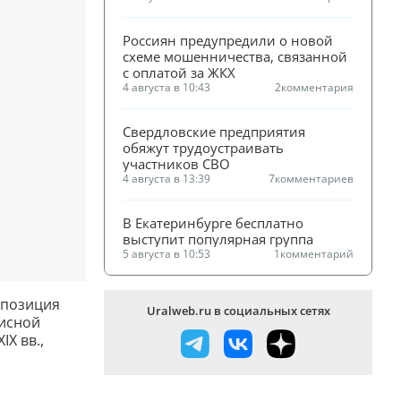
Россиян предупредили о новой 
схеме мошенничества, связанной 
с оплатой за ЖКХ
4 августа в 10:43
2
комментария
Свердловские предприятия 
обяжут трудоустраивать 
участников СВО
4 августа в 13:39
7
комментариев
В Екатеринбурге бесплатно 
выступит популярная группа
5 августа в 10:53
1
комментарий
спозиция
Uralweb.ru в социальных сетях
писной
IX вв.,