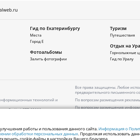
alweb.ru
Гид по Екатеринбургу
Туризм
Места
Путешествия
Город Е
Отдых на Ур
Фотоальбомы
Горнолыжные ц
Залить фотографии
Гид по Уралу
Все права защищены. Любое испол
предварительного письменного со
 информационных технологий и
По вопросам размещения рекламы
По вопросам размещения информ
серия
Эл № ФС77-82000
Пользовательское соглашение на
Политика АО «ЦТВ» в отношении 
 улучшения работы и пользования данного сайта.
Информация о Полити
ошении обработки персональных данных
. Продолжая использовать данн
тключить cookie-файлы в настройках Вашего браузера.