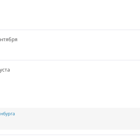
ентября
уста
нбурга