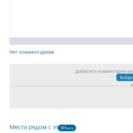
Нет комментариев
Добавлять комментарии мо
Войди
И
Места рядом с этим
101
метр