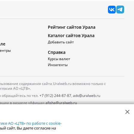
Рейтинг сайтов Урала
Каталог сайтов Урала
Добавить сайт
але
ентры
Справка
Курсы валют
Иноагенты
ьзование содержания сайта Uralweb.ru возможно только с
гласия АО «ЦТВ».
 обращайтесь по тел.
+7 (912) 244-87-87
,
adv@uralweb.ru
ации в разделе «Афиша»
afisha@uralweb.ru
 использование сайта
обработки персональных данных
ке АО «ЦТВ» по работе с cookie-
ый сайт, Вы даете согласие на