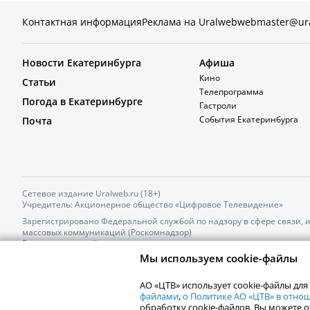
Контактная информация
Реклама на Uralweb
webmaster@ur
Новости Екатеринбурга
Афиша
Кино
Статьи
Телепрограмма
Погода в Екатеринбурге
Гастроли
События Екатеринбурга
Почта
Сетевое издание Uralweb.ru (18+)
Учредитель: Акционерное общество «Цифровое Телевидение»
Зарегистрировано Федеральной службой по надзору в сфере связи,
массовых коммуникаций (Роскомнадзор)
Регистрационный номер и дата принятия решения о регистрации: 
от 18.10.2021 г.
Мы используем cookie-файлы
Главный редактор: Новокшонова Марина Аркадьевна,
Телефон редакции:
+7 (912) 244-87-87
,
АО «ЦТВ» использует cookie-файлы для
Электронный адрес редакции:
news@uralweb.ru
файлами
,
о Политике АО «ЦТВ» в отн
обработку cookie-файлов. Вы можете о