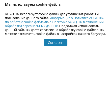
согласия АО «ЦТВ».
Мы используем cookie-файлы
По вопросам размещения рекламы обращайтесь по тел.
+7 (912) 244-
87-87
,
adv@uralweb.ru
АО «ЦТВ» использует cookie-файлы для улучшения работы и
По вопросам размещения информации в разделе «Афиша»
пользования данного сайта.
Информация о Политике АО «ЦТВ»
afisha@uralweb.ru
по работе с cookie-файлами
,
о Политике АО «ЦТВ» в отношении
обработки персональных данных
. Продолжая использовать
Пользовательское соглашение на использование сайта
данный сайт, Вы даете согласие на обработку cookie-файлов. Вы
Политика АО «ЦТВ» в отношении обработки персональных данных
можете отключить cookie-файлы в настройках Вашего браузера.
Согласен
© 2006-
2026
Uralweb.ru
18+