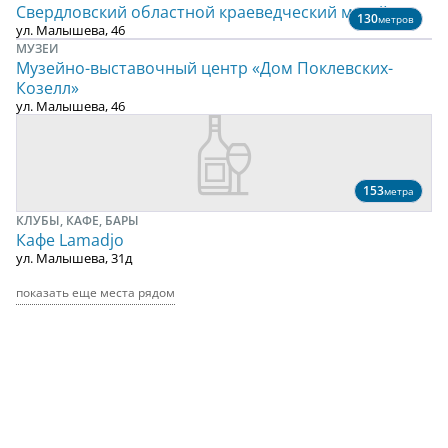
Свердловский областной краеведческий музей
130
метров
ул. Малышева, 46
МУЗЕИ
Музейно-выставочный центр «Дом Поклевских-
Козелл»
ул. Малышева, 46
153
метра
КЛУБЫ, КАФЕ, БАРЫ
Кафе Lamadjo
ул. Малышева, 31д
показать еще места рядом