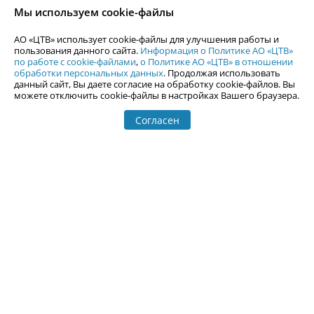
согласия АО «ЦТВ».
Мы используем cookie-файлы
По вопросам размещения рекламы обращайтесь по тел.
+7 (912) 244-
87-87
,
adv@uralweb.ru
АО «ЦТВ» использует cookie-файлы для улучшения работы и
По вопросам размещения информации в разделе «Афиша»
пользования данного сайта.
Информация о Политике АО «ЦТВ»
afisha@uralweb.ru
по работе с cookie-файлами
,
о Политике АО «ЦТВ» в отношении
обработки персональных данных
. Продолжая использовать
Пользовательское соглашение на использование сайта
данный сайт, Вы даете согласие на обработку cookie-файлов. Вы
Политика АО «ЦТВ» в отношении обработки персональных данных
можете отключить cookie-файлы в настройках Вашего браузера.
Согласен
© 2006-
2026
Uralweb.ru
18+