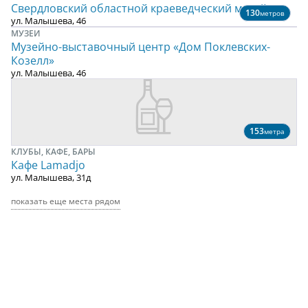
Свердловский областной краеведческий музей
130
метров
ул. Малышева, 46
МУЗЕИ
Музейно-выставочный центр «Дом Поклевских-
Козелл»
ул. Малышева, 46
153
метра
КЛУБЫ, КАФЕ, БАРЫ
Кафе Lamadjo
ул. Малышева, 31д
показать еще места рядом