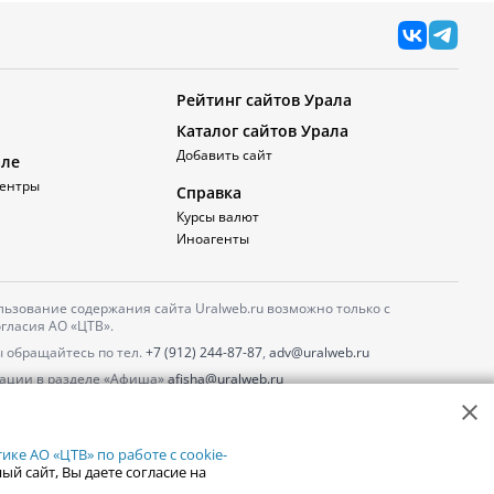
Рейтинг сайтов Урала
Каталог сайтов Урала
Добавить сайт
але
ентры
Справка
Курсы валют
Иноагенты
ьзование содержания сайта Uralweb.ru возможно только с
гласия АО «ЦТВ».
 обращайтесь по тел.
+7 (912) 244-87-87
,
adv@uralweb.ru
ации в разделе «Афиша»
afisha@uralweb.ru
 использование сайта
обработки персональных данных
ке АО «ЦТВ» по работе с cookie-
ый сайт, Вы даете согласие на