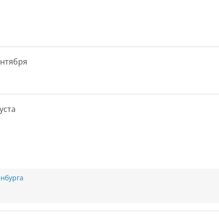
ентября
уста
нбурга