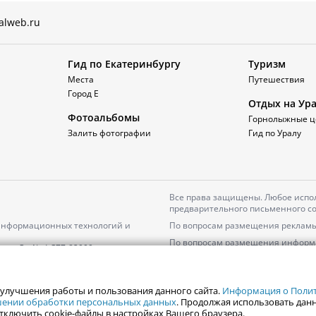
alweb.ru
Гид по Екатеринбургу
Туризм
Места
Путешествия
Город Е
Отдых на Ур
Фотоальбомы
Горнолыжные ц
Залить фотографии
Гид по Уралу
Все права защищены. Любое испол
предварительного письменного со
 информационных технологий и
По вопросам размещения рекламы
По вопросам размещения информ
серия
Эл № ФС77-82000
Пользовательское соглашение на
Политика АО «ЦТВ» в отношении 
 улучшения работы и пользования данного сайта.
Информация о Полити
ошении обработки персональных данных
. Продолжая использовать данн
тключить cookie-файлы в настройках Вашего браузера.