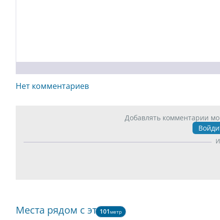
Нет комментариев
Добавлять комментарии мо
Войди
И
Места рядом с этим
101
метр