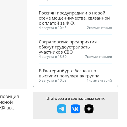
Россиян предупредили о новой 
схеме мошенничества, связанной 
с оплатой за ЖКХ
4 августа в 10:43
2
комментария
Свердловские предприятия 
обяжут трудоустраивать 
участников СВО
4 августа в 13:39
7
комментариев
В Екатеринбурге бесплатно 
выступит популярная группа
5 августа в 10:53
1
комментарий
спозиция
Uralweb.ru в социальных сетях
писной
IX вв.,