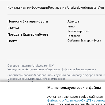
Контактная информация
Реклама на Uralweb
webmaster@ur
Новости Екатеринбурга
Афиша
Кино
Статьи
Телепрограмма
Погода в Екатеринбурге
Гастроли
События Екатеринбурга
Почта
Сетевое издание Uralweb.ru (18+)
Учредитель: Акционерное общество «Цифровое Телевидение»
Зарегистрировано Федеральной службой по надзору в сфере связи,
массовых коммуникаций (Роскомнадзор)
Регистрационный номер и дата принятия решения о регистрации: 
от 18.10.2021 г.
Мы используем cookie-файлы
Главный редактор: Новокшонова Марина Аркадьевна,
Телефон редакции:
+7 (912) 244-87-87
,
АО «ЦТВ» использует cookie-файлы для
Электронный адрес редакции:
news@uralweb.ru
файлами
,
о Политике АО «ЦТВ» в отн
обработку cookie-файлов. Вы можете о