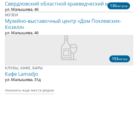
Свердловский областной краеведческий музей
130
метров
ул. Малышева, 46
МУЗЕИ
Музейно-выставочный центр «Дом Поклевских-
Козелл»
ул. Малышева, 46
153
метра
КЛУБЫ, КАФЕ, БАРЫ
Кафе Lamadjo
ул. Малышева, 31д
показать еще места рядом