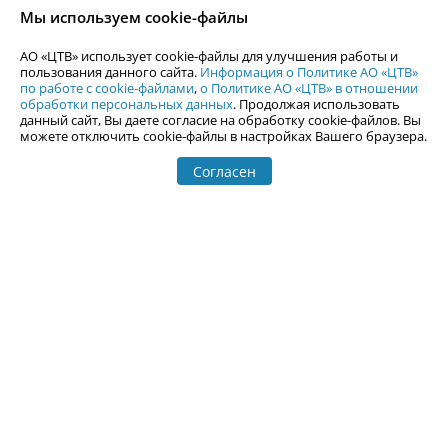
согласия АО «ЦТВ».
Мы используем cookie-файлы
По вопросам размещения рекламы обращайтесь по тел.
+7 (912) 244-
87-87
,
adv@uralweb.ru
АО «ЦТВ» использует cookie-файлы для улучшения работы и
По вопросам размещения информации в разделе «Афиша»
пользования данного сайта.
Информация о Политике АО «ЦТВ»
afisha@uralweb.ru
по работе с cookie-файлами
,
о Политике АО «ЦТВ» в отношении
обработки персональных данных
. Продолжая использовать
Пользовательское соглашение на использование сайта
данный сайт, Вы даете согласие на обработку cookie-файлов. Вы
Политика АО «ЦТВ» в отношении обработки персональных данных
можете отключить cookie-файлы в настройках Вашего браузера.
Согласен
© 2006-
2026
Uralweb.ru
18+