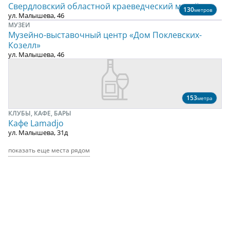
Свердловский областной краеведческий музей
130
метров
ул. Малышева, 46
МУЗЕИ
Музейно-выставочный центр «Дом Поклевских-
Козелл»
ул. Малышева, 46
153
метра
КЛУБЫ, КАФЕ, БАРЫ
Кафе Lamadjo
ул. Малышева, 31д
показать еще места рядом