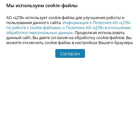
согласия АО «ЦТВ».
Мы используем cookie-файлы
По вопросам размещения рекламы обращайтесь по тел.
+7 (912) 244-
87-87
,
adv@uralweb.ru
АО «ЦТВ» использует cookie-файлы для улучшения работы и
По вопросам размещения информации в разделе «Афиша»
пользования данного сайта.
Информация о Политике АО «ЦТВ»
afisha@uralweb.ru
по работе с cookie-файлами
,
о Политике АО «ЦТВ» в отношении
обработки персональных данных
. Продолжая использовать
Пользовательское соглашение на использование сайта
данный сайт, Вы даете согласие на обработку cookie-файлов. Вы
Политика АО «ЦТВ» в отношении обработки персональных данных
можете отключить cookie-файлы в настройках Вашего браузера.
Согласен
© 2006-
2026
Uralweb.ru
18+