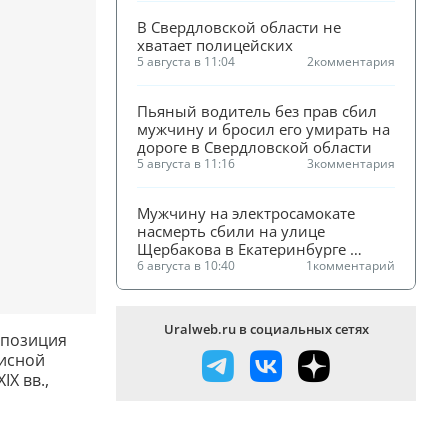
В Свердловской области не 
хватает полицейских
5 августа в 11:04
2
комментария
Пьяный водитель без прав сбил 
мужчину и бросил его умирать на 
дороге в Свердловской области
5 августа в 11:16
3
комментария
Мужчину на электросамокате 
насмерть сбили на улице 
Щербакова в Екатеринбурге 
(ФОТО)
6 августа в 10:40
1
комментарий
Uralweb.ru в социальных сетях
спозиция
писной
IX вв.,