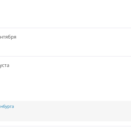
ентября
уста
нбурга