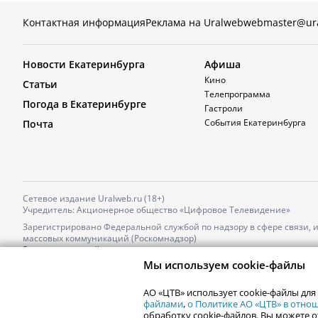
Контактная информация
Реклама на Uralweb
webmaster@ur
Новости Екатеринбурга
Афиша
Кино
Статьи
Телепрограмма
Погода в Екатеринбурге
Гастроли
События Екатеринбурга
Почта
Сетевое издание Uralweb.ru (18+)
Учредитель: Акционерное общество «Цифровое Телевидение»
Зарегистрировано Федеральной службой по надзору в сфере связи,
массовых коммуникаций (Роскомнадзор)
Регистрационный номер и дата принятия решения о регистрации: 
от 18.10.2021 г.
Мы используем cookie-файлы
Главный редактор: Новокшонова Марина Аркадьевна,
Телефон редакции:
+7 (912) 244-87-87
,
АО «ЦТВ» использует cookie-файлы для
Электронный адрес редакции:
news@uralweb.ru
файлами
,
о Политике АО «ЦТВ» в отн
обработку cookie-файлов. Вы можете о