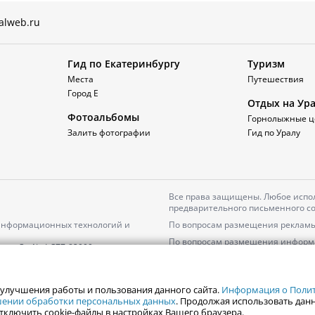
alweb.ru
Гид по Екатеринбургу
Туризм
Места
Путешествия
Город Е
Отдых на Ур
Фотоальбомы
Горнолыжные ц
Залить фотографии
Гид по Уралу
Все права защищены. Любое испол
предварительного письменного со
 информационных технологий и
По вопросам размещения рекламы
По вопросам размещения информ
серия
Эл № ФС77-82000
Пользовательское соглашение на
Политика АО «ЦТВ» в отношении 
 улучшения работы и пользования данного сайта.
Информация о Полити
ошении обработки персональных данных
. Продолжая использовать данн
тключить cookie-файлы в настройках Вашего браузера.