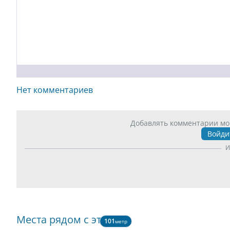
Нет комментариев
Добавлять комментарии мо
Войди
И
Места рядом с этим
101
метр