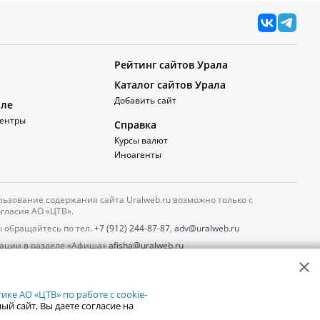
Рейтинг сайтов Урала
Каталог сайтов Урала
Добавить сайт
але
ентры
Справка
Курсы валют
Иноагенты
ьзование содержания сайта Uralweb.ru возможно только с
гласия АО «ЦТВ».
 обращайтесь по тел.
+7 (912) 244-87-87
,
adv@uralweb.ru
ации в разделе «Афиша»
afisha@uralweb.ru
 использование сайта
обработки персональных данных
ке АО «ЦТВ» по работе с cookie-
ый сайт, Вы даете согласие на