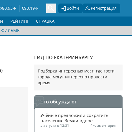
$
80.93
€
93.19
Войти
Регистрация
ГИ
РЕЙТИНГ
СПРАВКА
ФИЛЬМЫ
ГИД ПО ЕКАТЕРИНБУРГУ
00
Подборка интересных мест, где гости
города могут интересно провести
время
Что обсуждают
Учёные предложили сократить 
население Земли вдвое
5 августа в 12:31
4
комментария