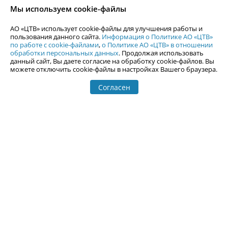
согласия АО «ЦТВ».
Мы используем cookie-файлы
По вопросам размещения рекламы обращайтесь по тел.
+7 (912) 244-
87-87
,
adv@uralweb.ru
АО «ЦТВ» использует cookie-файлы для улучшения работы и
По вопросам размещения информации в разделе «Афиша»
пользования данного сайта.
Информация о Политике АО «ЦТВ»
afisha@uralweb.ru
по работе с cookie-файлами
,
о Политике АО «ЦТВ» в отношении
обработки персональных данных
. Продолжая использовать
Пользовательское соглашение на использование сайта
данный сайт, Вы даете согласие на обработку cookie-файлов. Вы
Политика АО «ЦТВ» в отношении обработки персональных данных
можете отключить cookie-файлы в настройках Вашего браузера.
Согласен
© 2006-
2026
Uralweb.ru
18+