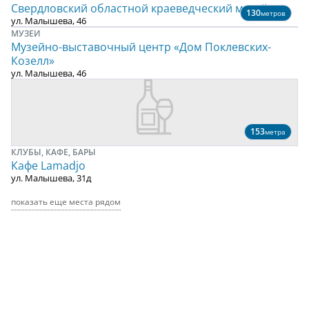
Свердловский областной краеведческий музей
130
метров
ул. Малышева, 46
МУЗЕИ
Музейно-выставочный центр «Дом Поклевских-
Козелл»
ул. Малышева, 46
153
метра
КЛУБЫ, КАФЕ, БАРЫ
Кафе Lamadjo
ул. Малышева, 31д
показать еще места рядом