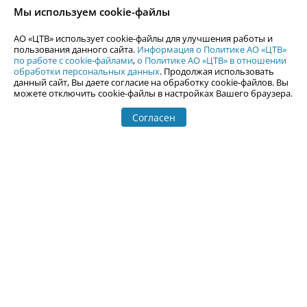
согласия АО «ЦТВ».
Мы используем cookie-файлы
По вопросам размещения рекламы обращайтесь по тел.
+7 (912) 244-
87-87
,
adv@uralweb.ru
АО «ЦТВ» использует cookie-файлы для улучшения работы и
По вопросам размещения информации в разделе «Афиша»
пользования данного сайта.
Информация о Политике АО «ЦТВ»
afisha@uralweb.ru
по работе с cookie-файлами
,
о Политике АО «ЦТВ» в отношении
обработки персональных данных
. Продолжая использовать
Пользовательское соглашение на использование сайта
данный сайт, Вы даете согласие на обработку cookie-файлов. Вы
Политика АО «ЦТВ» в отношении обработки персональных данных
можете отключить cookie-файлы в настройках Вашего браузера.
Согласен
© 2006-
2026
Uralweb.ru
18+