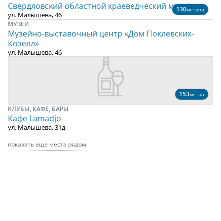
Свердловский областной краеведческий музей
130
метров
ул. Малышева, 46
МУЗЕИ
Музейно-выставочный центр «Дом Поклевских-
Козелл»
ул. Малышева, 46
153
метра
КЛУБЫ, КАФЕ, БАРЫ
Кафе Lamadjo
ул. Малышева, 31д
показать еще места рядом